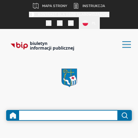
MAPA STRONY
INSTRUKCJA
KONTRAST DLA OSÓB SŁABOWIDZĄCYCH
PL
biuletyn
informacji publicznej