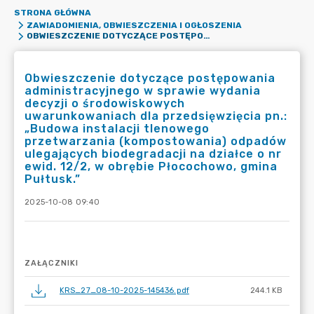
STRONA GŁÓWNA
ZAWIADOMIENIA, OBWIESZCZENIA I OGŁOSZENIA
OBWIESZCZENIE DOTYCZĄCE POSTĘPOWANIA ADMINISTRACYJNEGO W SPRAWIE WYDANIA DECYZJI O ŚRODOWISKOWYCH UWARUNKOWANIACH DLA PRZEDSIĘWZIĘCIA PN.: „BUDOWA INSTALACJI TLENOWEGO PRZETWARZANIA (KOMPOSTOWANIA) ODPADÓW ULEGAJĄCYCH BIODEGRADACJI NA DZIAŁCE O NR EWID. 12/2, W OBRĘBIE PŁOCOCHOWO, GMINA PUŁTUSK.”
Obwieszczenie dotyczące postępowania
administracyjnego w sprawie wydania
decyzji o środowiskowych
uwarunkowaniach dla przedsięwzięcia pn.:
„Budowa instalacji tlenowego
przetwarzania (kompostowania) odpadów
ulegających biodegradacji na działce o nr
ewid. 12/2, w obrębie Płocochowo, gmina
Pułtusk.”
2025-10-08 09:40
ZAŁĄCZNIKI
KRS_27_08-10-2025-145436.pdf
244.1 KB