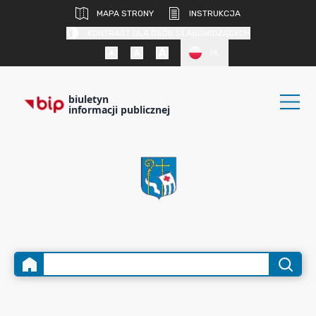
MAPA STRONY
INSTRUKCJA
KONTRAST DLA OSÓB SŁABOWIDZĄCYCH
PL
biuletyn
informacji publicznej