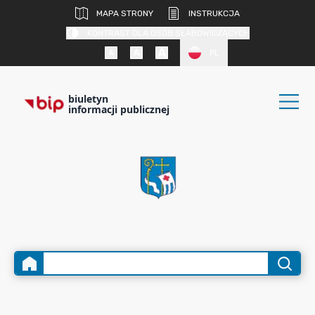
MAPA STRONY
INSTRUKCJA
KONTRAST DLA OSÓB SŁABOWIDZĄCYCH
PL
biuletyn
informacji publicznej