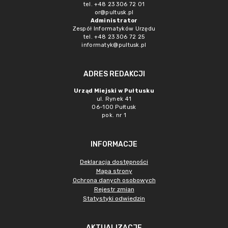
tel. +48 23 306 72 01
or@pultusk.pl
Administrator
Zespół Informatyków Urzędu
tel. +48 23 306 72 25
informatyk@pultusk.pl
ADRES REDAKCJI
Urząd Miejski w Pułtusku
ul. Rynek 41
06-100 Pułtusk
pok. nr 1
INFORMACJE
Deklaracja dostępności
Mapa strony
Ochrona danych osobowych
Rejestr zmian
Statystyki odwiedzin
AKTUALIZACJE