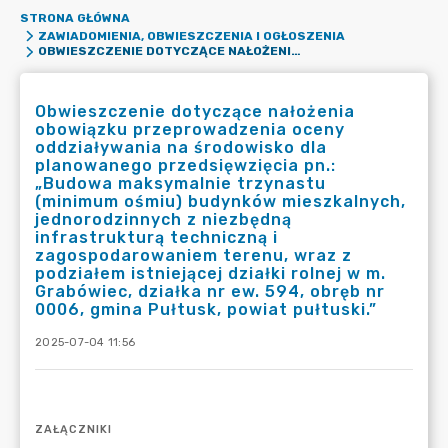
STRONA GŁÓWNA
ZAWIADOMIENIA, OBWIESZCZENIA I OGŁOSZENIA
OBWIESZCZENIE DOTYCZĄCE NAŁOŻENIA OBOWIĄZKU PRZEPROWADZENIA OCENY ODDZIAŁYWANIA NA ŚRODOWISKO DLA PLANOWANEGO PRZEDSIĘWZIĘCIA PN.: „BUDOWA MAKSYMALNIE TRZYNASTU (MINIMUM OŚMIU) BUDYNKÓW MIESZKALNYCH, JEDNORODZINNYCH Z NIEZBĘDNĄ INFRASTRUKTURĄ TECHNICZNĄ I ZAGOSPODAROWANIEM TERENU, WRAZ Z PODZIAŁEM ISTNIEJĄCEJ DZIAŁKI ROLNEJ W M. GRABÓWIEC, DZIAŁKA NR EW. 594, OBRĘB NR 0006, GMINA PUŁTUSK, POWIAT PUŁTUSKI.”
Obwieszczenie dotyczące nałożenia
obowiązku przeprowadzenia oceny
oddziaływania na środowisko dla
planowanego przedsięwzięcia pn.:
„Budowa maksymalnie trzynastu
(minimum ośmiu) budynków mieszkalnych,
jednorodzinnych z niezbędną
infrastrukturą techniczną i
zagospodarowaniem terenu, wraz z
podziałem istniejącej działki rolnej w m.
Grabówiec, działka nr ew. 594, obręb nr
0006, gmina Pułtusk, powiat pułtuski.”
2025-07-04 11:56
ZAŁĄCZNIKI