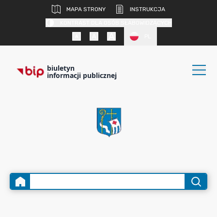
MAPA STRONY
INSTRUKCJA
KONTRAST DLA OSÓB SŁABOWIDZĄCYCH
PL
biuletyn
informacji publicznej