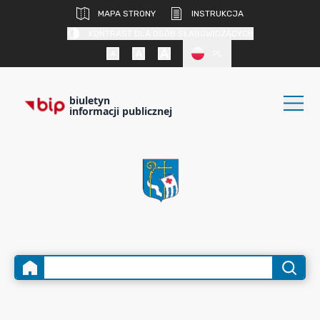
MAPA STRONY
INSTRUKCJA
KONTRAST DLA OSÓB SŁABOWIDZĄCYCH
PL
biuletyn
informacji publicznej