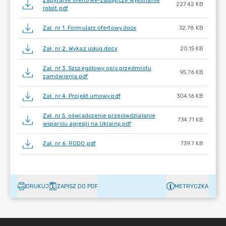
Zapytanie ofertowe-zastępcze wykonanie
227.42 KB
robót.pdf
Zał. nr 1. Formularz ofertowy.docx
32.78 KB
Zał. nr 2. Wykaz usług.docx
20.15 KB
Zał. nr 3. Szczegółowy opis przedmiotu
95.76 KB
zamówienia.pdf
Zał. nr 4. Projekt umowy.pdf
304.16 KB
Zał. nr 5. oświadczenie przeciwdziałanie
734.71 KB
wsparciu agresjii na Ukrainę.pdf
Zał. nr 6. RODO.pdf
739.7 KB
DRUKUJ
ZAPISZ DO PDF
METRYCZKA