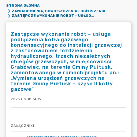
STRONA GŁÓWNA
ZAWIADOMIENIA, OBWIESZCZENIA I OGŁOSZENIA
ZASTĘPCZE WYKONANIE ROBÓT – USŁUGA PODŁĄCZENIA KOTŁA GAZOWEGO KONDENSACYJNEGO DO INSTALACJI GRZEWCZEJ Z ZASTOSOWANIEM ROZDZIELENIA HYDRAULICZNEGO, TRZECH NIEZALEŻNYCH OBIEGÓW GRZEWCZYCH, W MIEJSCOWOŚCI GRABÓWIEC, NA TERENIE GMINY PUŁTUSK, ZAMONTOWANEGO W RAMACH PROJEKTU PN.: „WYMIANA URZĄDZEŃ GRZEWCZYCH NA TERENIE GMINY PUŁTUSK – CZĘŚĆ II KOTŁY GAZOWE”
Zastępcze wykonanie robót – usługa
podłączenia kotła gazowego
kondensacyjnego do instalacji grzewczej
z zastosowaniem rozdzielenia
hydraulicznego, trzech niezależnych
obiegów grzewczych, w miejscowości
Grabówiec, na terenie Gminy Pułtusk,
zamontowanego w ramach projektu pn.:
„Wymiana urządzeń grzewczych na
terenie Gminy Pułtusk – część II kotły
gazowe”
2023-09-18 14:19
ZAŁĄCZNIKI