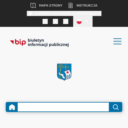
MAPA STRONY
INSTRUKCJA
KONTRAST DLA OSÓB SŁABOWIDZĄCYCH
PL
biuletyn
informacji publicznej