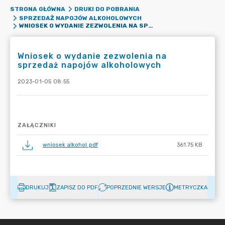
STRONA GŁÓWNA
DRUKI DO POBRANIA
SPRZEDAŻ NAPOJÓW ALKOHOLOWYCH
WNIOSEK O WYDANIE ZEZWOLENIA NA SPRZEDAŻ NAPOJÓW ALKOHOLOWYCH
Wniosek o wydanie zezwolenia na
sprzedaż napojów alkoholowych
2023-01-05 08:55
ZAŁĄCZNIKI
wniosek alkohol.pdf
361.75 KB
DRUKUJ
ZAPISZ DO PDF
POPRZEDNIE WERSJE
METRYCZKA