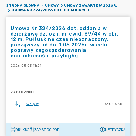
STRONA GŁÓWNA
UMOWY
UMOWY ZAWARTE W 2026R.
UMOWA NR 324/2026 DOT. ODDANIA W DZIERŻAWĘ DZ. OZN. NR EWID. 69/44 W OBR. 12 M. PUŁTUSK NA CZAS NIEOZNACZONY, POCZĄWSZY OD DN. 1.05.2026R. W CELU POPRAWY ZAGOSPODAROWANIA NIERUCHOMOŚCI PRZYLEGŁEJ
Umowa Nr 324/2026 dot. oddania w
dzierżawę dz. ozn. nr ewid. 69/44 w obr.
12 m. Pułtusk na czas nieoznaczony,
począwszy od dn. 1.05.2026r. w celu
poprawy zagospodarowania
nieruchomości przyległej
2026-05-05 13:24
ZAŁĄCZNIKI
324.pdf
640.06 KB
DRUKUJ
ZAPISZ DO PDF
METRYCZKA