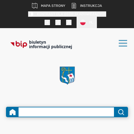
MAPA STRONY
INSTRUKCJA
KONTRAST DLA OSÓB SŁABOWIDZĄCYCH
PL
biuletyn
informacji publicznej