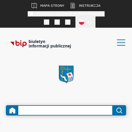
MAPA STRONY
INSTRUKCJA
KONTRAST DLA OSÓB SŁABOWIDZĄCYCH
PL
biuletyn
informacji publicznej