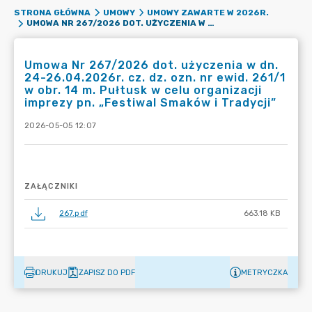
STRONA GŁÓWNA
UMOWY
UMOWY ZAWARTE W 2026R.
UMOWA NR 267/2026 DOT. UŻYCZENIA W DN. 24-26.04.2026R. CZ. DZ. OZN. NR EWID. 261/1 W OBR. 14 M. PUŁTUSK W CELU ORGANIZACJI IMPREZY PN. „FESTIWAL SMAKÓW I TRADYCJI”
Umowa Nr 267/2026 dot. użyczenia w dn.
24-26.04.2026r. cz. dz. ozn. nr ewid. 261/1
w obr. 14 m. Pułtusk w celu organizacji
imprezy pn. „Festiwal Smaków i Tradycji”
2026-05-05 12:07
ZAŁĄCZNIKI
267.pdf
663.18 KB
DRUKUJ
ZAPISZ DO PDF
METRYCZKA