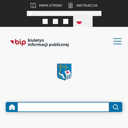
MAPA STRONY
INSTRUKCJA
KONTRAST DLA OSÓB SŁABOWIDZĄCYCH
PL
biuletyn
informacji publicznej