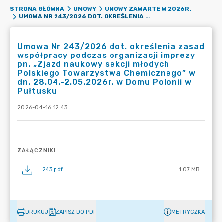
STRONA GŁÓWNA
UMOWY
UMOWY ZAWARTE W 2026R.
UMOWA NR 243/2026 DOT. OKREŚLENIA ZASAD WSPÓŁPRACY PODCZAS ORGANIZACJI IMPREZY PN. „ZJAZD NAUKOWY SEKCJI MŁODYCH POLSKIEGO TOWARZYSTWA CHEMICZNEGO” W DN. 28.04.-2.05.2026R. W DOMU POLONII W PUŁTUSKU
Umowa Nr 243/2026 dot. określenia zasad
współpracy podczas organizacji imprezy
pn. „Zjazd naukowy sekcji młodych
Polskiego Towarzystwa Chemicznego” w
dn. 28.04.-2.05.2026r. w Domu Polonii w
Pułtusku
2026-04-16 12:43
ZAŁĄCZNIKI
243.pdf
1.07 MB
DRUKUJ
ZAPISZ DO PDF
METRYCZKA