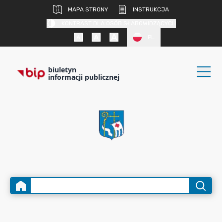
MAPA STRONY
INSTRUKCJA
KONTRAST DLA OSÓB SŁABOWIDZĄCYCH
PL
biuletyn
informacji publicznej