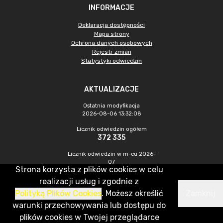
INFORMACJE
Deklaracja dostępności
Mapa strony
Ochrona danych osobowych
Rejestr zmian
Statystyki odwiedzin
AKTUALIZACJE
Ostatnia modyfikacja
2026-08-06 13:32:08
Licznik odwiedzin ogółem
372 335
Licznik odwiedzin w m-cu 2026-
07
Strona korzysta z plików cookies w celu
1 039
realizacji usług i zgodnie z
Polityką Plików Cookies
. Możesz określić
Zamknij
CMS & Hosting: Nefeni Sp. z o.o.
warunki przechowywania lub dostępu do
plików cookies w Twojej przeglądarce