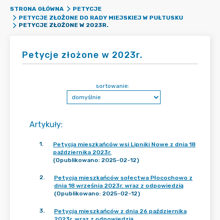
STRONA GŁÓWNA
PETYCJE
PETYCJE ZŁOŻONE DO RADY MIEJSKIEJ W PUŁTUSKU
PETYCJE ZŁOŻONE W 2023R.
Petycje złożone w 2023r.
sortowanie:
Artykuły
:
1
.
Petycja mieszkańców wsi Lipniki Nowe z dnia 18
października 2023r.
(Opublikowano: 2025-02-12)
2
.
Petycja mieszkańców sołectwa Płocochowo z
dnia 18 września 2023r. wraz z odpowiedzią
(Opublikowano: 2025-02-12)
3
.
Petycja mieszkańców z dnia 26 października
2023r. wraz z odpowiedzią