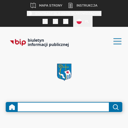
MAPA STRONY
INSTRUKCJA
KONTRAST DLA OSÓB SŁABOWIDZĄCYCH
PL
biuletyn
informacji publicznej