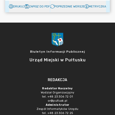
DRUKUJ
ZAPISZ DO PDF
POPRZEDNIE WERSJE
METRYCZKA
Biuletyn Informacji Publicznej
Urząd Miejski w Pułtusku
REDAKCJA
Redaktor Naczelny
Wydział Organizacjyjny
tel. +48 23 306 72 01
or@pultusk.pl
Administrator
Zespół Informatyków Urzędu
tel. +48 23 306 72 25