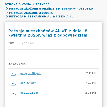
STRONA GŁÓWNA
PETYCJE
PETYCJE ZŁOŻONE W URZĘDZIE MIEJSKIM W PUŁTUSKU
PETYCJE ZŁOŻONE W 2025R.
PETYCJA MIESZKAŃCÓW AL. WP Z DNIA 18 KWIETNIA 2025R. WRAZ Z ODPOWIEDZIAMI
Petycja mieszkańców Al. WP z dnia 18
kwietnia 2025r. wraz z odpowiedziami
2025-08-28 12:49
ZAŁĄCZNIKI
petycja_02.pdf
2.41 MB
odp_01.pdf
1.62 MB
odp__02.pdf
2.08 MB