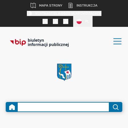
MAPA STRONY
INSTRUKCJA
KONTRAST DLA OSÓB SŁABOWIDZĄCYCH
PL
biuletyn
informacji publicznej