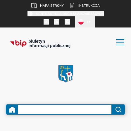
MAPA STRONY
INSTRUKCJA
KONTRAST DLA OSÓB SŁABOWIDZĄCYCH
PL
biuletyn
informacji publicznej