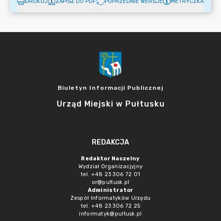
DRUKUJ
ZAPISZ DO PDF
POPRZEDNIE WERSJE
METRYCZKA
Biuletyn Informacji Publicznej
Urząd Miejski w Pułtusku
REDAKCJA
Redaktor Naczelny
Wydział Organizacjyjny
tel. +48 23 306 72 01
or@pultusk.pl
Administrator
Zespół Informatyków Urzędu
tel. +48 23 306 72 25
informatyk@pultusk.pl