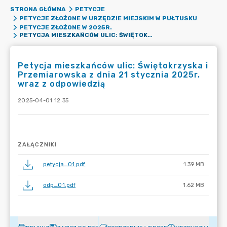
STRONA GŁÓWNA
PETYCJE
PETYCJE ZŁOŻONE W URZĘDZIE MIEJSKIM W PUŁTUSKU
PETYCJE ZŁOŻONE W 2025R.
PETYCJA MIESZKAŃCÓW ULIC: ŚWIĘTOKRZYSKA I PRZEMIAROWSKA Z DNIA 21 STYCZNIA 2025R. WRAZ Z ODPOWIEDZIĄ
Petycja mieszkańców ulic: Świętokrzyska i
Przemiarowska z dnia 21 stycznia 2025r.
wraz z odpowiedzią
2025-04-01 12:35
ZAŁĄCZNIKI
petycja_01.pdf
1.39 MB
odp_01.pdf
1.62 MB