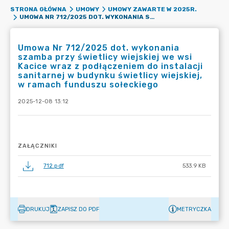
STRONA GŁÓWNA
UMOWY
UMOWY ZAWARTE W 2025R.
UMOWA NR 712/2025 DOT. WYKONANIA SZAMBA PRZY ŚWIETLICY WIEJSKIEJ WE WSI KACICE WRAZ Z PODŁĄCZENIEM DO INSTALACJI SANITARNEJ W BUDYNKU ŚWIETLICY WIEJSKIEJ, W RAMACH FUNDUSZU SOŁECKIEGO
Umowa Nr 712/2025 dot. wykonania
szamba przy świetlicy wiejskiej we wsi
Kacice wraz z podłączeniem do instalacji
sanitarnej w budynku świetlicy wiejskiej,
w ramach funduszu sołeckiego
2025-12-08 13:12
ZAŁĄCZNIKI
712.pdf
533.9 KB
DRUKUJ
ZAPISZ DO PDF
METRYCZKA