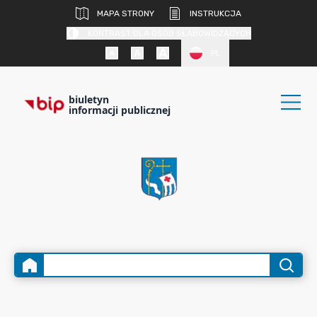
MAPA STRONY
INSTRUKCJA
KONTRAST DLA OSÓB SŁABOWIDZĄCYCH
PL
biuletyn
informacji publicznej