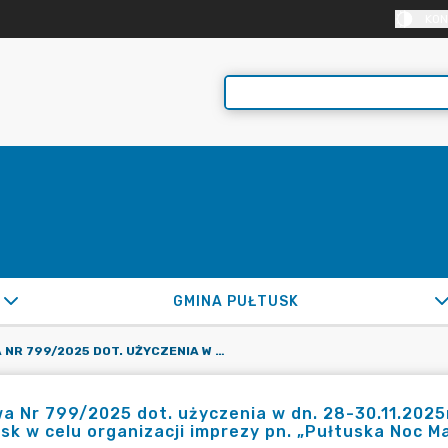
KON
GMINA PUŁTUSK
UMOWA NR 799/2025 DOT. UŻYCZENIA W DN. 28-30.11.2025R. CZ. DZ. OZN. NR EWID. 261/1 W OBR. 14 M. PUŁTUSK W CELU ORGANIZACJI IMPREZY PN. „PUŁTUSKA NOC MAGII I OGNIA”
 Nr 799/2025 dot. użyczenia w dn. 28-30.11.2025r. 
sk w celu organizacji imprezy pn. „Pułtuska Noc Ma