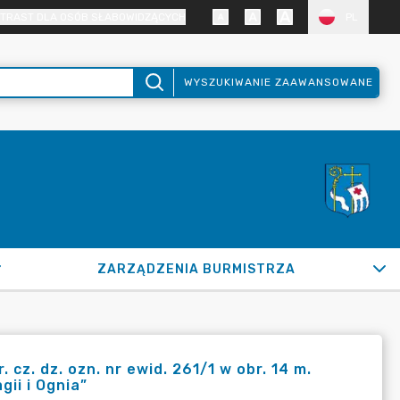
TRAST DLA OSÓB SŁABOWIDZĄCYCH
PL
WYSZUKIWANIE ZAAWANSOWANE
ZARZĄDZENIA BURMISTRZA
cz. dz. ozn. nr ewid. 261/1 w obr. 14 m.
gii i Ognia”