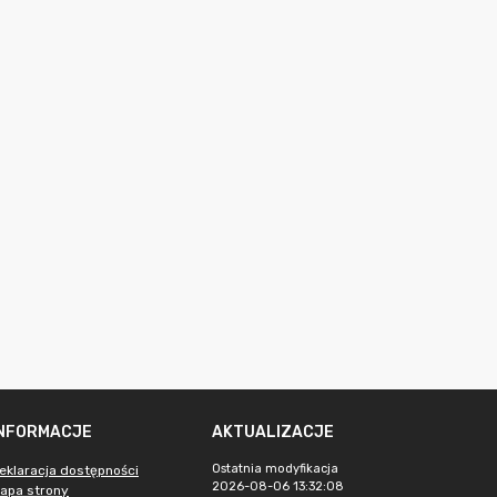
INFORMACJE
AKTUALIZACJE
Ostatnia modyfikacja
eklaracja dostępności
2026-08-06 13:32:08
apa strony