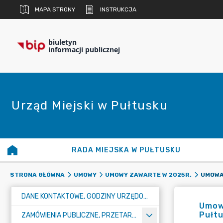
MAPA STRONY
INSTRUKCJA
biuletyn
informacji publicznej
Urząd Miejski w Pułtusku
RADA MIEJSKA W PUŁTUSKU
STRONA GŁÓWNA
UMOWY
UMOWY ZAWARTE W 2025R.
DANE KONTAKTOWE, GODZINY URZĘDOWANIA I NUMER KONTA BANKOWEGO
Umowa
Pułtu
ZAMÓWIENIA PUBLICZNE, PRZETARGI, KONKURSY