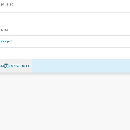
19 15:50
NIKI
799.pdf
UJ
ZAPISZ DO PDF