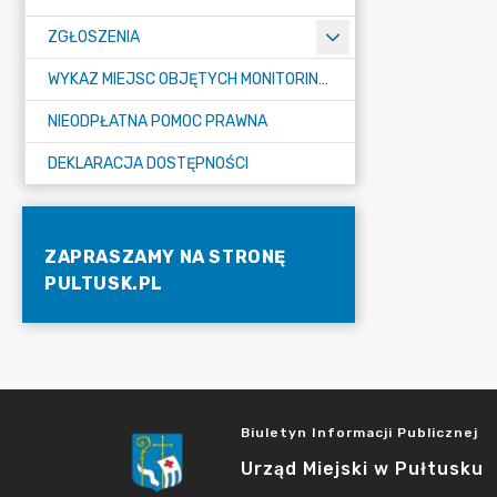
ZGŁOSZENIA
WYKAZ MIEJSC OBJĘTYCH MONITORINGIEM
NIEODPŁATNA POMOC PRAWNA
DEKLARACJA DOSTĘPNOŚCI
ZAPRASZAMY NA STRONĘ
PULTUSK.PL
Biuletyn Informacji Publicznej
Urząd Miejski w Pułtusku