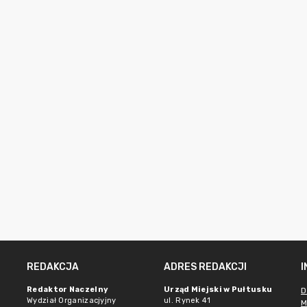
REDAKCJA
ADRES REDAKCJI
Redaktor Naczelny
Urząd Miejski w Pułtusku
D
Wydział Organizacjyjny
ul. Rynek 41
M