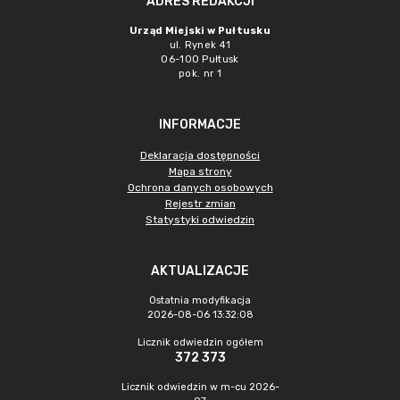
ADRES REDAKCJI
Urząd Miejski w Pułtusku
ul. Rynek 41
06-100 Pułtusk
pok. nr 1
INFORMACJE
Deklaracja dostępności
Mapa strony
Ochrona danych osobowych
Rejestr zmian
Statystyki odwiedzin
AKTUALIZACJE
Ostatnia modyfikacja
2026-08-06 13:32:08
Licznik odwiedzin ogółem
372 373
Licznik odwiedzin w m-cu 2026-