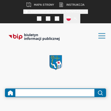
MAPA STRONY
INSTRUKCJA
KONTRAST DLA OSÓB SŁABOWIDZĄCYCH
PL
biuletyn
informacji publicznej