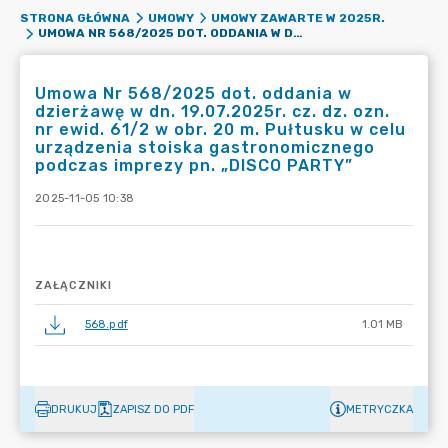
STRONA GŁÓWNA
UMOWY
UMOWY ZAWARTE W 2025R.
UMOWA NR 568/2025 DOT. ODDANIA W DZIERŻAWĘ W DN. 19.07.2025R. CZ. DZ. OZN. NR EWID. 61/2 W OBR. 20 M. PUŁTUSKU W CELU URZĄDZENIA STOISKA GASTRONOMICZNEGO PODCZAS IMPREZY PN. „DISCO PARTY”
Umowa Nr 568/2025 dot. oddania w
dzierżawę w dn. 19.07.2025r. cz. dz. ozn.
nr ewid. 61/2 w obr. 20 m. Pułtusku w celu
urządzenia stoiska gastronomicznego
podczas imprezy pn. „DISCO PARTY”
2025-11-05 10:38
ZAŁĄCZNIKI
568.pdf
1.01 MB
DRUKUJ
ZAPISZ DO PDF
METRYCZKA