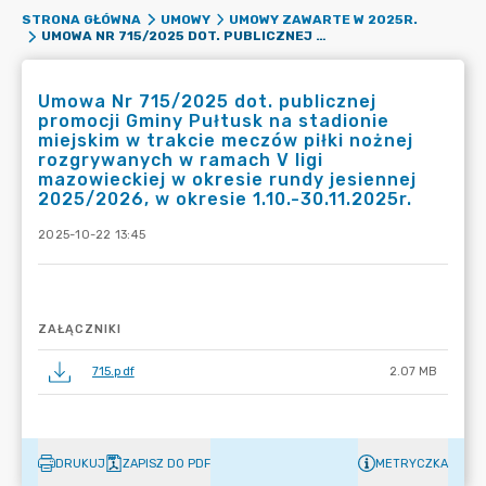
STRONA GŁÓWNA
UMOWY
UMOWY ZAWARTE W 2025R.
UMOWA NR 715/2025 DOT. PUBLICZNEJ PROMOCJI GMINY PUŁTUSK NA STADIONIE MIEJSKIM W TRAKCIE MECZÓW PIŁKI NOŻNEJ ROZGRYWANYCH W RAMACH V LIGI MAZOWIECKIEJ W OKRESIE RUNDY JESIENNEJ 2025/2026, W OKRESIE 1.10.-30.11.2025R.
Umowa Nr 715/2025 dot. publicznej
promocji Gminy Pułtusk na stadionie
miejskim w trakcie meczów piłki nożnej
rozgrywanych w ramach V ligi
mazowieckiej w okresie rundy jesiennej
2025/2026, w okresie 1.10.-30.11.2025r.
2025-10-22 13:45
ZAŁĄCZNIKI
715.pdf
2.07 MB
DRUKUJ
ZAPISZ DO PDF
METRYCZKA