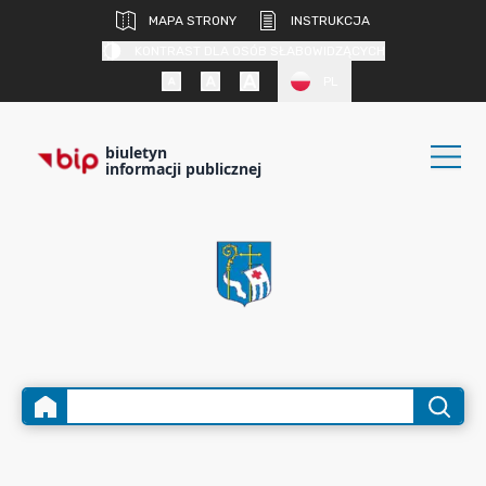
MAPA STRONY
INSTRUKCJA
KONTRAST DLA OSÓB SŁABOWIDZĄCYCH
PL
biuletyn
informacji publicznej