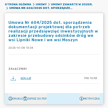
STRONA GŁÓWNA
UMOWY
UMOWY ZAWARTE W 2025R.
UMOWA NR 604/2025 DOT. SPORZĄDZENIA DOKUMENTACJI PROJEKTOWEJ DLA POTRZEB REALIZACJI PRZEDSIĘWZIĘĆ INWESTYCYJNYCH W ZAKRESIE PRZEBUDOWY ODCINKÓW DRÓG WE WSI LIPNIKI NOWE I WE WSI MOSZYN
Umowa Nr 604/2025 dot. sporządzenia
dokumentacji projektowej dla potrzeb
realizacji przedsięwzięć inwestycyjnych w
zakresie przebudowy odcinków dróg we
wsi Lipniki Nowe i we wsi Moszyn
2025-10-08 13:04
ZAŁĄCZNIKI
604.pdf
748.76 KB
DRUKUJ
ZAPISZ DO PDF
METRYCZKA