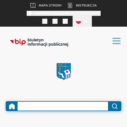
MAPA STRONY
INSTRUKCJA
KONTRAST DLA OSÓB SŁABOWIDZĄCYCH
PL
biuletyn
informacji publicznej