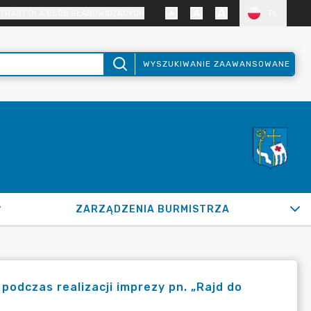
TRAST DLA OSÓB SŁABOWIDZĄCYCH
PL
WYSZUKIWANIE ZAAWANSOWANE
ZARZĄDZENIA BURMISTRZA
odczas realizacji imprezy pn. „Rajd do