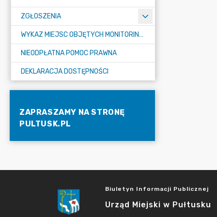
ZGŁOSZENIA
WYKAZ MIEJSC OBJĘTYCH MONITORINGIEM
NIEODPŁATNA POMOC PRAWNA
DEKLARACJA DOSTĘPNOŚCI
ZAPRASZAMY NA STRONĘ
PULTUSK.PL
Biuletyn Informacji Publicznej
Urząd Miejski w Pułtusku