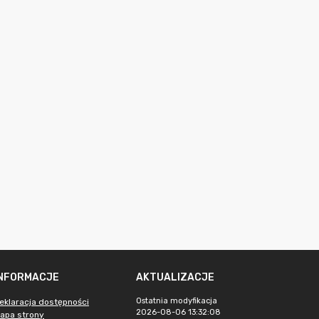
INFORMACJE
AKTUALIZACJE
Ostatnia modyfikacja
eklaracja dostępności
2026-08-06 13:32:08
apa strony