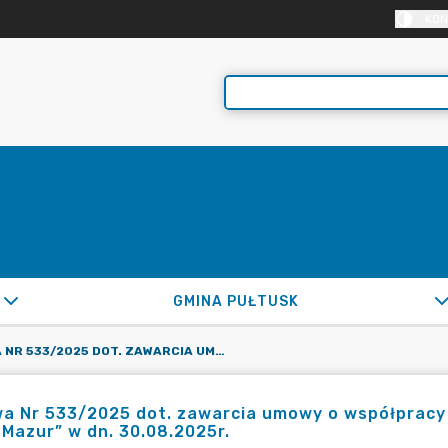
KON
GMINA PUŁTUSK
UMOWA NR 533/2025 DOT. ZAWARCIA UMOWY O WSPÓŁPRACY PODCZAS REALIZACJI IMPREZY PN. „RAJD DO BRAM MAZUR” W DN. 30.08.2025R.
 Nr 533/2025 dot. zawarcia umowy o współpracy p
Mazur” w dn. 30.08.2025r.