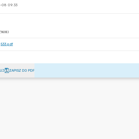
-08 09:33
NIKI
533.pdf
UJ
ZAPISZ DO PDF