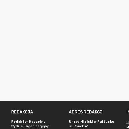
REDAKCJA
ADRES REDAKCJI
Redaktor Naczelny
Urząd Miejski w Pułtusku
D
Wydział Organizacjyjny
ul. Rynek 41
M