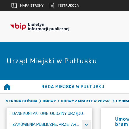
MAPA STRONY
INSTRUKCJA
biuletyn
informacji publicznej
Urząd Miejski w Pułtusku
RADA MIEJSKA W PUŁTUSKU
STRONA GŁÓWNA
UMOWY
UMOWY ZAWARTE W 2025R.
DANE KONTAKTOWE, GODZINY URZĘDOWANIA I NUMER KONTA BANKOWEGO
Umowa
bram 
ZAMÓWIENIA PUBLICZNE, PRZETARGI, KONKURSY