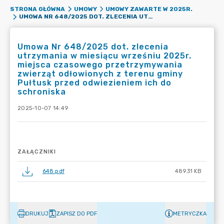
STRONA GŁÓWNA
UMOWY
UMOWY ZAWARTE W 2025R.
UMOWA NR 648/2025 DOT. ZLECENIA UTRZYMANIA W MIESIĄCU WRZEŚNIU 2025R. MIEJSCA CZASOWEGO PRZETRZYMYWANIA ZWIERZĄT ODŁOWIONYCH Z TERENU GMINY PUŁTUSK PRZED ODWIEZIENIEM ICH DO SCHRONISKA
Umowa Nr 648/2025 dot. zlecenia
utrzymania w miesiącu wrześniu 2025r.
miejsca czasowego przetrzymywania
zwierząt odłowionych z terenu gminy
Pułtusk przed odwiezieniem ich do
schroniska
2025-10-07 14:49
ZAŁĄCZNIKI
648.pdf
489.31 KB
DRUKUJ
ZAPISZ DO PDF
METRYCZKA