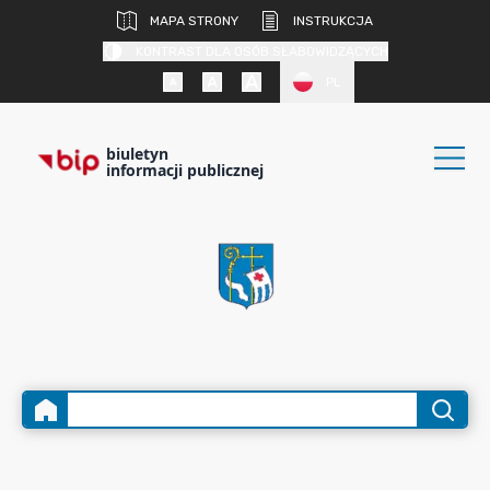
MAPA STRONY
INSTRUKCJA
KONTRAST DLA OSÓB SŁABOWIDZĄCYCH
PL
biuletyn
informacji publicznej