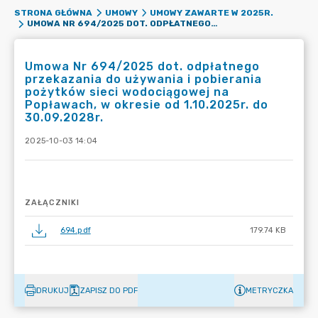
STRONA GŁÓWNA
UMOWY
UMOWY ZAWARTE W 2025R.
UMOWA NR 694/2025 DOT. ODPŁATNEGO PRZEKAZANIA DO UŻYWANIA I POBIERANIA POŻYTKÓW SIECI WODOCIĄGOWEJ NA POPŁAWACH, W OKRESIE OD 1.10.2025R. DO 30.09.2028R.
Umowa Nr 694/2025 dot. odpłatnego
przekazania do używania i pobierania
pożytków sieci wodociągowej na
Popławach, w okresie od 1.10.2025r. do
30.09.2028r.
2025-10-03 14:04
ZAŁĄCZNIKI
694.pdf
179.74 KB
DRUKUJ
ZAPISZ DO PDF
METRYCZKA