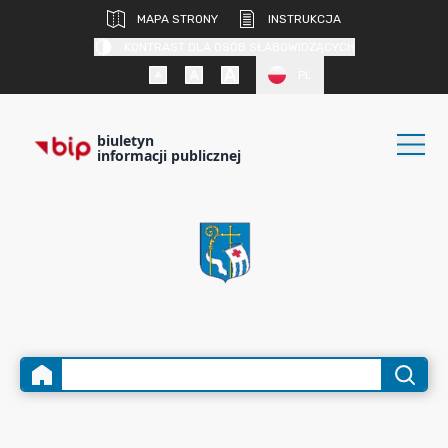
MAPA STRONY
INSTRUKCJA
KONTRAST DLA OSÓB SŁABOWIDZĄCYCH
PL
biuletyn
informacji publicznej