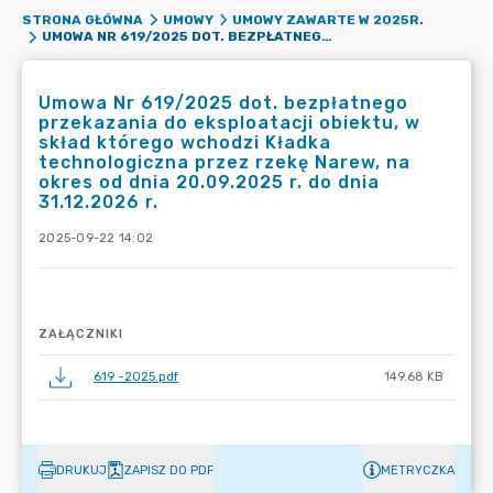
STRONA GŁÓWNA
UMOWY
UMOWY ZAWARTE W 2025R.
UMOWA NR 619/2025 DOT. BEZPŁATNEGO PRZEKAZANIA DO EKSPLOATACJI OBIEKTU, W SKŁAD KTÓREGO WCHODZI KŁADKA TECHNOLOGICZNA PRZEZ RZEKĘ NAREW, NA OKRES OD DNIA 20.09.2025 R. DO DNIA 31.12.2026 R.
Umowa Nr 619/2025 dot. bezpłatnego
przekazania do eksploatacji obiektu, w
skład którego wchodzi Kładka
technologiczna przez rzekę Narew, na
okres od dnia 20.09.2025 r. do dnia
31.12.2026 r.
2025-09-22 14:02
ZAŁĄCZNIKI
619 -2025.pdf
149.68 KB
DRUKUJ
ZAPISZ DO PDF
METRYCZKA