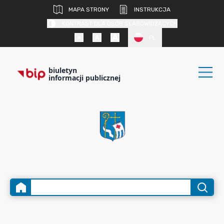
MAPA STRONY
INSTRUKCJA
KONTRAST DLA OSÓB SŁABOWIDZĄCYCH
PL
biuletyn
informacji publicznej