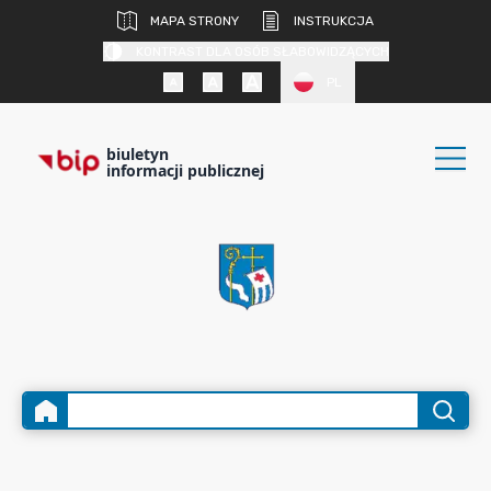
MAPA STRONY
INSTRUKCJA
KONTRAST DLA OSÓB SŁABOWIDZĄCYCH
PL
biuletyn
informacji publicznej