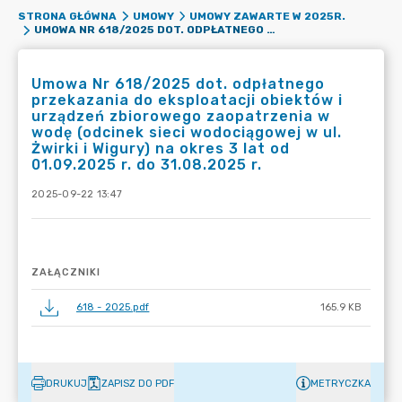
STRONA GŁÓWNA
UMOWY
UMOWY ZAWARTE W 2025R.
UMOWA NR 618/2025 DOT. ODPŁATNEGO PRZEKAZANIA DO EKSPLOATACJI OBIEKTÓW I URZĄDZEŃ ZBIOROWEGO ZAOPATRZENIA W WODĘ (ODCINEK SIECI WODOCIĄGOWEJ W UL. ŻWIRKI I WIGURY) NA OKRES 3 LAT OD 01.09.2025 R. DO 31.08.2025 R.
Umowa Nr 618/2025 dot. odpłatnego
przekazania do eksploatacji obiektów i
urządzeń zbiorowego zaopatrzenia w
wodę (odcinek sieci wodociągowej w ul.
Żwirki i Wigury) na okres 3 lat od
01.09.2025 r. do 31.08.2025 r.
2025-09-22 13:47
ZAŁĄCZNIKI
618 - 2025.pdf
165.9 KB
DRUKUJ
ZAPISZ DO PDF
METRYCZKA