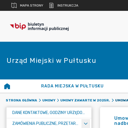
MAPA STRONY
INSTRUKCJA
biuletyn
informacji publicznej
Urząd Miejski w Pułtusku
RADA MIEJSKA W PUŁTUSKU
STRONA GŁÓWNA
UMOWY
UMOWY ZAWARTE W 2025R.
DANE KONTAKTOWE, GODZINY URZĘDOWANIA I NUMER KONTA BANKOWEGO
Umowa
nadbu
ZAMÓWIENIA PUBLICZNE, PRZETARGI, KONKURSY