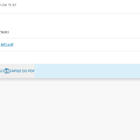
-04 11:41
NIKI
641.pdf
UJ
ZAPISZ DO PDF