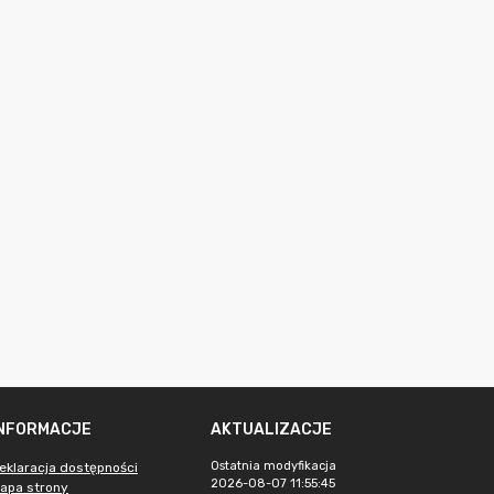
INFORMACJE
AKTUALIZACJE
Ostatnia modyfikacja
eklaracja dostępności
2026-08-07 11:55:45
apa strony