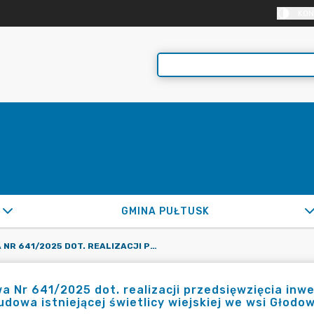
KON
GMINA PUŁTUSK
UMOWA NR 641/2025 DOT. REALIZACJI PRZEDSIĘWZIĘCIA INWESTYCYJNEGO PN. „PRZEBUDOWA, ROZBUDOWA I NADBUDOWA ISTNIEJĄCEJ ŚWIETLICY WIEJSKIEJ WE WSI GŁODOWO”
 Nr 641/2025 dot. realizacji przedsięwzięcia inw
dowa istniejącej świetlicy wiejskiej we wsi Głodo