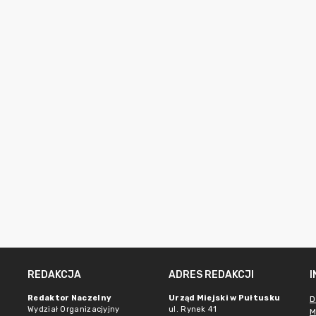
REDAKCJA
ADRES REDAKCJI
Redaktor Naczelny
Urząd Miejski w Pułtusku
D
Wydział Organizacjyjny
ul. Rynek 41
M