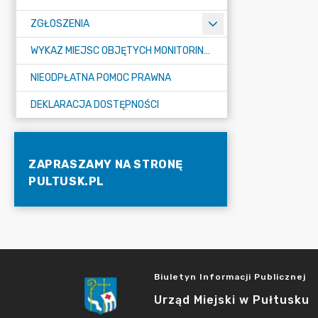
ZGŁOSZENIA
WYKAZ MIEJSC OBJĘTYCH MONITORINGIEM
NIEODPŁATNA POMOC PRAWNA
DEKLARACJA DOSTĘPNOŚCI
ZAPRASZAMY NA STRONĘ
PULTUSK.PL
Biuletyn Informacji Publicznej
Urząd Miejski w Pułtusku