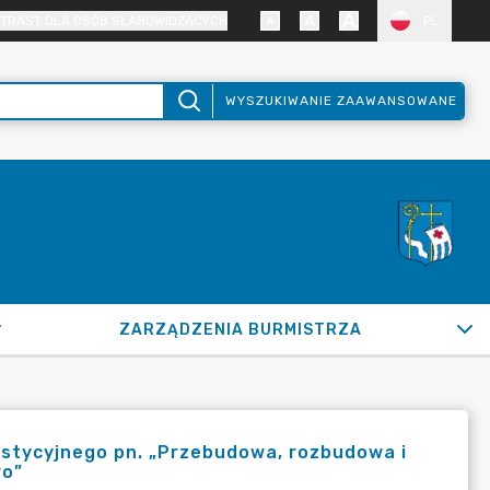
TRAST DLA OSÓB SŁABOWIDZĄCYCH
PL
WYSZUKIWANIE ZAAWANSOWANE
ZARZĄDZENIA BURMISTRZA
estycyjnego pn. „Przebudowa, rozbudowa i
wo”