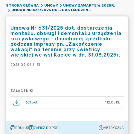
STRONA GŁÓWNA
UMOWY
UMOWY ZAWARTE W 2025R.
UMOWA NR 631/2025 DOT. DOSTARCZENIA, MONTAŻU, OBSŁUGI I DEMONTAŻU URZĄDZENIA ROZRYWKOWEGO – DMUCHANEJ ZJEŻDŻALNI PODCZAS IMPREZY PN. „ZAKOŃCZENIE WAKACJI” NA TERENIE PRZY ŚWIETLICY WIEJSKIEJ WE WSI KACICE W DN. 31.08.2025R.
Umowa Nr 631/2025 dot. dostarczenia,
montażu, obsługi i demontażu urządzenia
rozrywkowego – dmuchanej zjeżdżalni
podczas imprezy pn. „Zakończenie
wakacji” na terenie przy świetlicy
wiejskiej we wsi Kacice w dn. 31.08.2025r.
2025-09-04 11:31
ZAŁĄCZNIKI
631.pdf
112.05 KB
DRUKUJ
ZAPISZ DO PDF
METRYCZKA