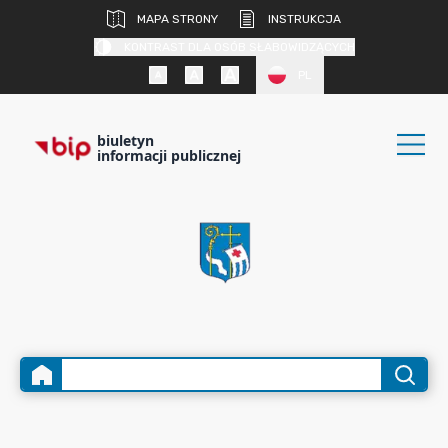
MAPA STRONY
INSTRUKCJA
KONTRAST DLA OSÓB SŁABOWIDZĄCYCH
PL
biuletyn
informacji publicznej