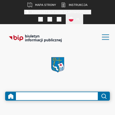
MAPA STRONY
INSTRUKCJA
KONTRAST DLA OSÓB SŁABOWIDZĄCYCH
PL
biuletyn
informacji publicznej