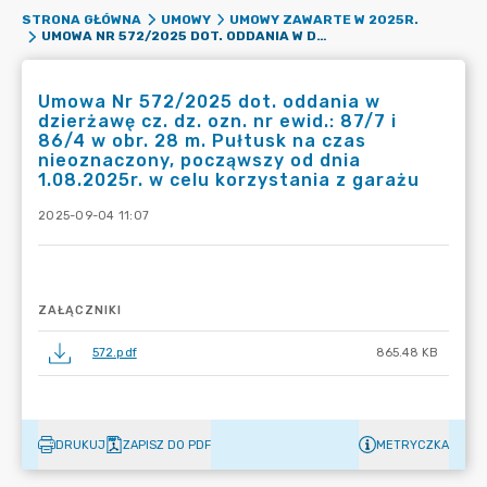
STRONA GŁÓWNA
UMOWY
UMOWY ZAWARTE W 2025R.
UMOWA NR 572/2025 DOT. ODDANIA W DZIERŻAWĘ CZ. DZ. OZN. NR EWID.: 87/7 I 86/4 W OBR. 28 M. PUŁTUSK NA CZAS NIEOZNACZONY, POCZĄWSZY OD DNIA 1.08.2025R. W CELU KORZYSTANIA Z GARAŻU
Umowa Nr 572/2025 dot. oddania w
dzierżawę cz. dz. ozn. nr ewid.: 87/7 i
86/4 w obr. 28 m. Pułtusk na czas
nieoznaczony, począwszy od dnia
1.08.2025r. w celu korzystania z garażu
2025-09-04 11:07
ZAŁĄCZNIKI
572.pdf
865.48 KB
DRUKUJ
ZAPISZ DO PDF
METRYCZKA