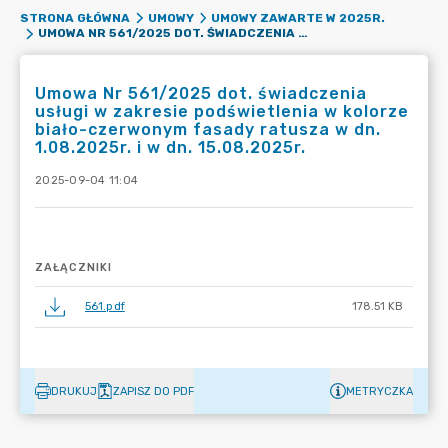
STRONA GŁÓWNA
UMOWY
UMOWY ZAWARTE W 2025R.
UMOWA NR 561/2025 DOT. ŚWIADCZENIA USŁUGI W ZAKRESIE PODŚWIETLENIA W KOLORZE BIAŁO-CZERWONYM FASADY RATUSZA W DN. 1.08.2025R. I W DN. 15.08.2025R.
Umowa Nr 561/2025 dot. świadczenia
usługi w zakresie podświetlenia w kolorze
biało-czerwonym fasady ratusza w dn.
1.08.2025r. i w dn. 15.08.2025r.
2025-09-04 11:04
ZAŁĄCZNIKI
561.pdf
178.51 KB
DRUKUJ
ZAPISZ DO PDF
METRYCZKA