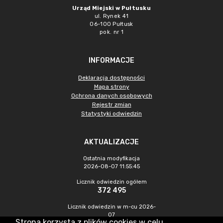
Urząd Miejski w Pułtusku
ul. Rynek 41
06-100 Pułtusk
pok. nr 1
INFORMACJE
Deklaracja dostępności
Mapa strony
Ochrona danych osobowych
Rejestr zmian
Statystyki odwiedzin
AKTUALIZACJE
Ostatnia modyfikacja
2026-08-07 11:55:45
Licznik odwiedzin ogółem
372 495
Licznik odwiedzin w m-cu 2026-
07
Strona korzysta z plików cookies w celu