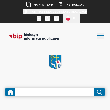
MAPA STRONY
INSTRUKCJA
KONTRAST DLA OSÓB SŁABOWIDZĄCYCH
PL
biuletyn
informacji publicznej