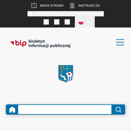
MAPA STRONY
INSTRUKCJA
KONTRAST DLA OSÓB SŁABOWIDZĄCYCH
PL
biuletyn
informacji publicznej