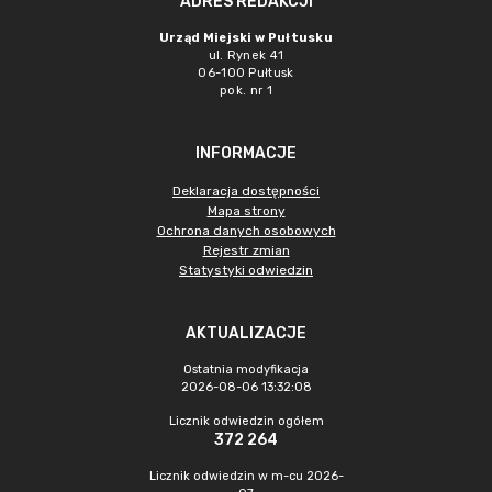
ADRES REDAKCJI
Urząd Miejski w Pułtusku
ul. Rynek 41
06-100 Pułtusk
pok. nr 1
INFORMACJE
Deklaracja dostępności
Mapa strony
Ochrona danych osobowych
Rejestr zmian
Statystyki odwiedzin
AKTUALIZACJE
Ostatnia modyfikacja
2026-08-06 13:32:08
Licznik odwiedzin ogółem
372 264
Licznik odwiedzin w m-cu 2026-