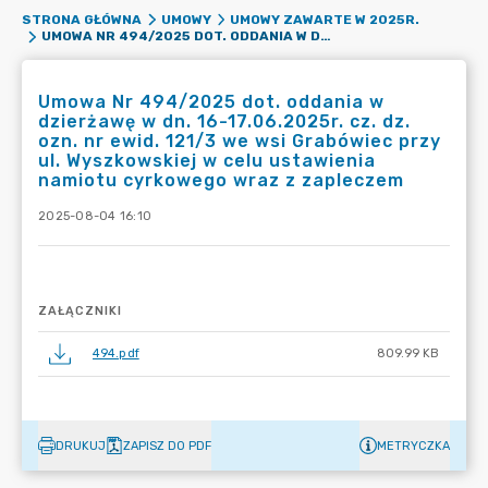
STRONA GŁÓWNA
UMOWY
UMOWY ZAWARTE W 2025R.
UMOWA NR 494/2025 DOT. ODDANIA W DZIERŻAWĘ W DN. 16-17.06.2025R. CZ. DZ. OZN. NR EWID. 121/3 WE WSI GRABÓWIEC PRZY UL. WYSZKOWSKIEJ W CELU USTAWIENIA NAMIOTU CYRKOWEGO WRAZ Z ZAPLECZEM
Umowa Nr 494/2025 dot. oddania w
dzierżawę w dn. 16-17.06.2025r. cz. dz.
ozn. nr ewid. 121/3 we wsi Grabówiec przy
ul. Wyszkowskiej w celu ustawienia
namiotu cyrkowego wraz z zapleczem
2025-08-04 16:10
ZAŁĄCZNIKI
494.pdf
809.99 KB
DRUKUJ
ZAPISZ DO PDF
METRYCZKA