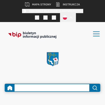
MAPA STRONY
INSTRUKCJA
KONTRAST DLA OSÓB SŁABOWIDZĄCYCH
PL
biuletyn
informacji publicznej