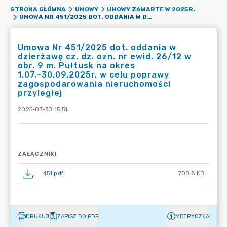
STRONA GŁÓWNA
UMOWY
UMOWY ZAWARTE W 2025R.
UMOWA NR 451/2025 DOT. ODDANIA W DZIERŻAWĘ CZ. DZ. OZN. NR EWID. 26/12 W OBR. 9 M. PUŁTUSK NA OKRES 1.07.-30.09.2025R. W CELU POPRAWY ZAGOSPODAROWANIA NIERUCHOMOŚCI PRZYLEGŁEJ
Umowa Nr 451/2025 dot. oddania w
dzierżawę cz. dz. ozn. nr ewid. 26/12 w
obr. 9 m. Pułtusk na okres
1.07.-30.09.2025r. w celu poprawy
zagospodarowania nieruchomości
przyległej
2025-07-30 15:51
ZAŁĄCZNIKI
451.pdf
700.8 KB
DRUKUJ
ZAPISZ DO PDF
METRYCZKA