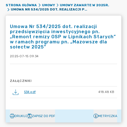
STRONA GŁÓWNA
UMOWY
UMOWY ZAWARTE W 2025R.
UMOWA NR 534/2025 DOT. REALIZACJI PRZEDSIĘWZIĘCIA INWESTYCYJNEGO PN. „REMONT REMIZY OSP W LIPNIKACH STARYCH” W RAMACH PROGRAMU PN. „MAZOWSZE DLA SOŁECTW 2025”
Umowa Nr 534/2025 dot. realizacji
przedsięwzięcia inwestycyjnego pn.
„Remont remizy OSP w Lipnikach Starych”
w ramach programu pn. „Mazowsze dla
sołectw 2025”
2025-07-15 09:34
ZAŁĄCZNIKI
534.pdf
418.48 KB
DRUKUJ
ZAPISZ DO PDF
METRYCZKA