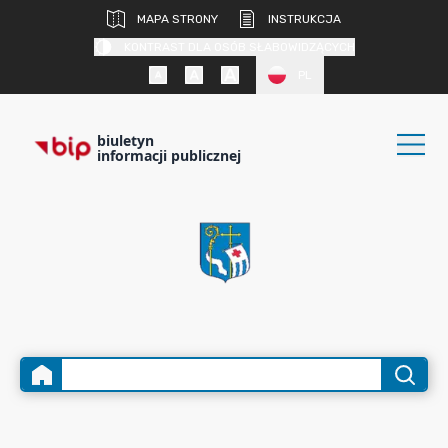
MAPA STRONY
INSTRUKCJA
KONTRAST DLA OSÓB SŁABOWIDZĄCYCH
PL
biuletyn
informacji publicznej