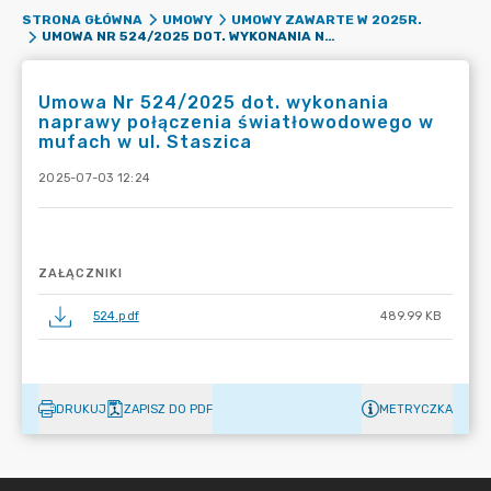
STRONA GŁÓWNA
UMOWY
UMOWY ZAWARTE W 2025R.
UMOWA NR 524/2025 DOT. WYKONANIA NAPRAWY POŁĄCZENIA ŚWIATŁOWODOWEGO W MUFACH W UL. STASZICA
Umowa Nr 524/2025 dot. wykonania
naprawy połączenia światłowodowego w
mufach w ul. Staszica
2025-07-03 12:24
ZAŁĄCZNIKI
524.pdf
489.99 KB
DRUKUJ
ZAPISZ DO PDF
METRYCZKA