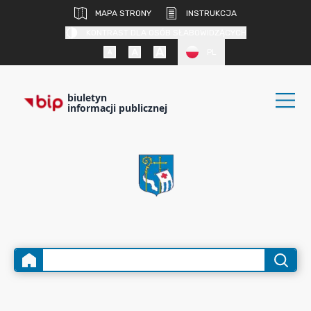
MAPA STRONY
INSTRUKCJA
KONTRAST DLA OSÓB SŁABOWIDZĄCYCH
PL
biuletyn
informacji publicznej