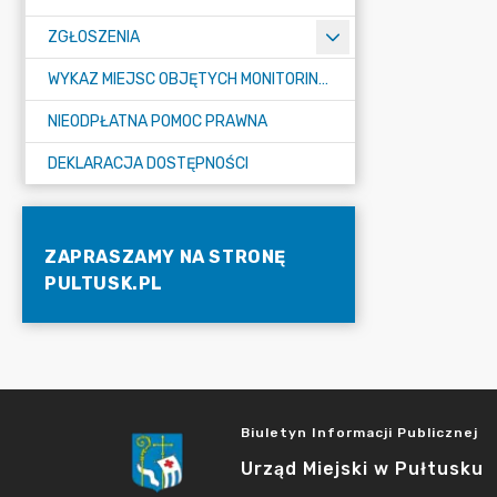
ZGŁOSZENIA
WYKAZ MIEJSC OBJĘTYCH MONITORINGIEM
NIEODPŁATNA POMOC PRAWNA
DEKLARACJA DOSTĘPNOŚCI
ZAPRASZAMY NA STRONĘ
PULTUSK.PL
Biuletyn Informacji Publicznej
Urząd Miejski w Pułtusku