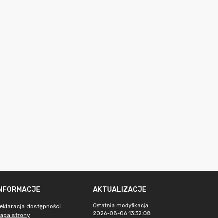
INFORMACJE
AKTUALIZACJE
Ostatnia modyfikacja
eklaracja dostępności
2026-08-06 13:32:08
apa strony