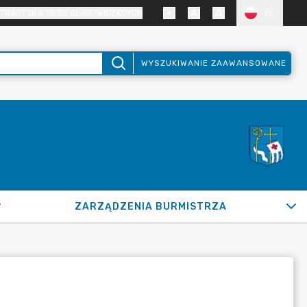
TRAST DLA OSÓB SŁABOWIDZĄCYCH
PL
WYSZUKIWANIE ZAAWANSOWANE
ZARZĄDZENIA BURMISTRZA