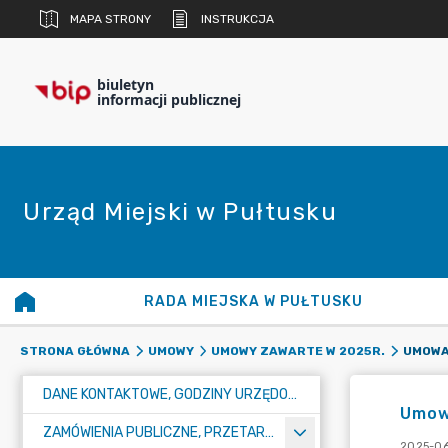
MAPA STRONY
INSTRUKCJA
biuletyn
informacji publicznej
Urząd Miejski w Pułtusku
RADA MIEJSKA W PUŁTUSKU
STRONA GŁÓWNA
UMOWY
UMOWY ZAWARTE W 2025R.
DANE KONTAKTOWE, GODZINY URZĘDOWANIA I NUMER KONTA BANKOWEGO
Umow
ZAMÓWIENIA PUBLICZNE, PRZETARGI, KONKURSY
2025-06