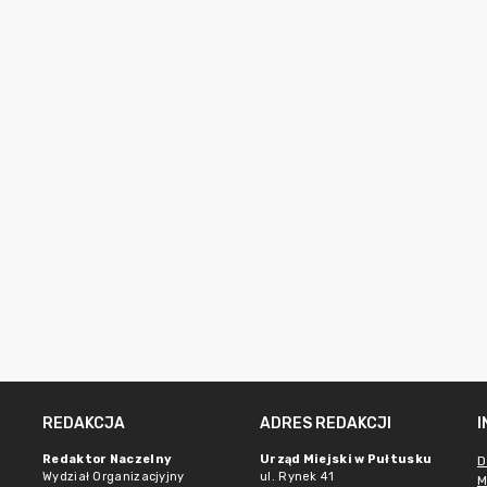
REDAKCJA
ADRES REDAKCJI
Redaktor Naczelny
Urząd Miejski w Pułtusku
D
Wydział Organizacjyjny
ul. Rynek 41
M