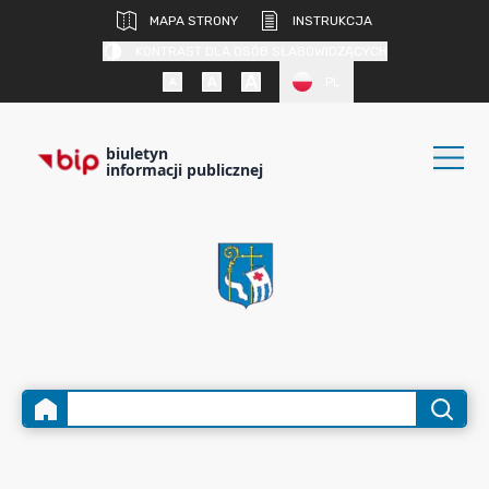
MAPA STRONY
INSTRUKCJA
KONTRAST DLA OSÓB SŁABOWIDZĄCYCH
PL
biuletyn
informacji publicznej