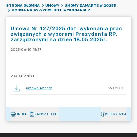
STRONA GŁÓWNA
UMOWY
UMOWY ZAWARTE W 2025R.
UMOWA NR 427/2025 DOT. WYKONANIA PRAC ZWIĄZANYCH Z WYBORAMI PREZYDENTA RP, ZARZĄDZONYMI NA DZIEŃ 18.05.2025R.
Umowa Nr 427/2025 dot. wykonania prac
związanych z wyborami Prezydenta RP,
zarządzonymi na dzień 18.05.2025r.
2025-06-10 15:27
ZAŁĄCZNIKI
umowa 427.pdf
360.11 KB
DRUKUJ
ZAPISZ DO PDF
METRYCZKA