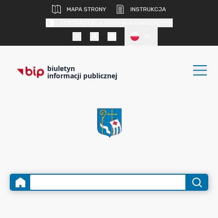
MAPA STRONY
INSTRUKCJA
KONTRAST DLA OSÓB SŁABOWIDZĄCYCH
PL
biuletyn
informacji publicznej