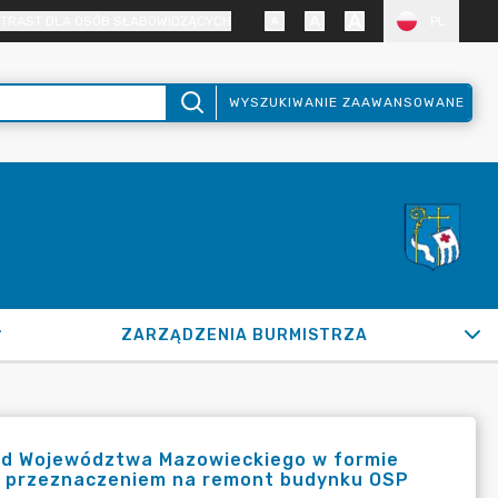
TRAST DLA OSÓB SŁABOWIDZĄCYCH
PL
WYSZUKIWANIE ZAAWANSOWANE
ZARZĄDZENIA BURMISTRZA
od Województwa Mazowieckiego w formie
e z przeznaczeniem na remont budynku OSP