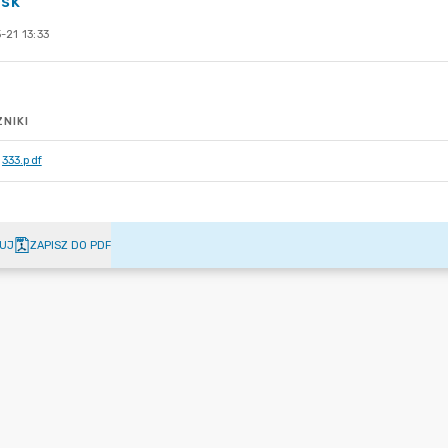
usk
-21 13:33
NIKI
333.pdf
UJ
ZAPISZ DO PDF