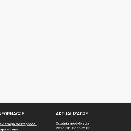
INFORMACJE
AKTUALIZACJE
Ostatnia modyfikacja
eklaracja dostępności
2026-08-06 13:32:08
apa strony