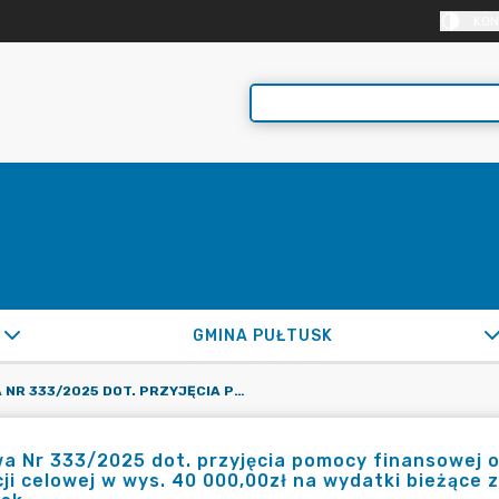
KON
GMINA PUŁTUSK
UMOWA NR 333/2025 DOT. PRZYJĘCIA POMOCY FINANSOWEJ OD WOJEWÓDZTWA MAZOWIECKIEGO W FORMIE DOTACJI CELOWEJ W WYS. 40 000,00ZŁ NA WYDATKI BIEŻĄCE Z PRZEZNACZENIEM NA REMONT BUDYNKU OSP PUŁTUSK
a Nr 333/2025 dot. przyjęcia pomocy finansowej 
ji celowej w wys. 40 000,00zł na wydatki bieżąc