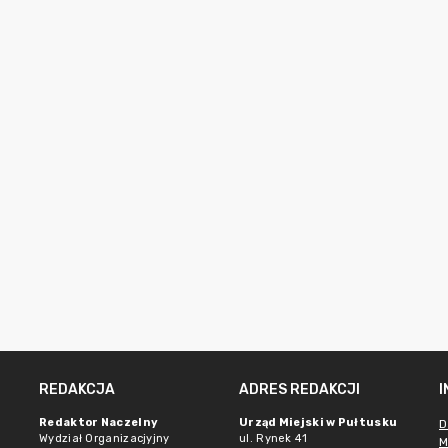
REDAKCJA
ADRES REDAKCJI
Redaktor Naczelny
Urząd Miejski w Pułtusku
D
Wydział Organizacjyjny
ul. Rynek 41
M