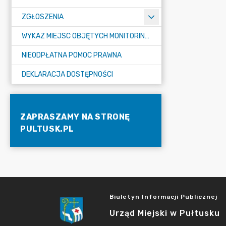
ZGŁOSZENIA
WYKAZ MIEJSC OBJĘTYCH MONITORINGIEM
NIEODPŁATNA POMOC PRAWNA
DEKLARACJA DOSTĘPNOŚCI
ZAPRASZAMY NA STRONĘ
PULTUSK.PL
Biuletyn Informacji Publicznej
Urząd Miejski w Pułtusku