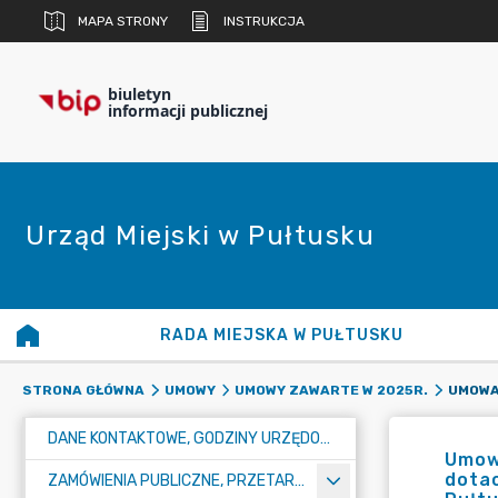
MAPA STRONY
INSTRUKCJA
biuletyn
informacji publicznej
Urząd Miejski w Pułtusku
RADA MIEJSKA W PUŁTUSKU
STRONA GŁÓWNA
UMOWY
UMOWY ZAWARTE W 2025R.
DANE KONTAKTOWE, GODZINY URZĘDOWANIA I NUMER KONTA BANKOWEGO
Umow
dotac
ZAMÓWIENIA PUBLICZNE, PRZETARGI, KONKURSY