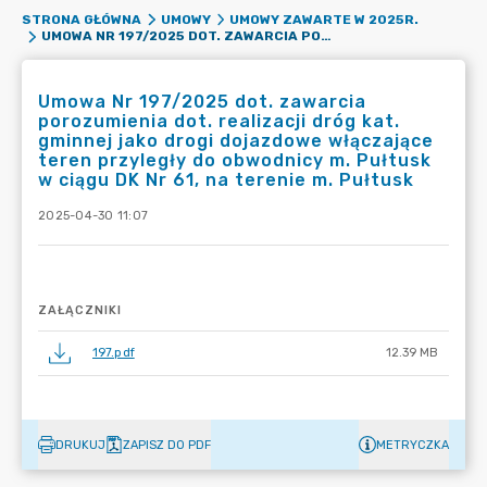
STRONA GŁÓWNA
UMOWY
UMOWY ZAWARTE W 2025R.
UMOWA NR 197/2025 DOT. ZAWARCIA POROZUMIENIA DOT. REALIZACJI DRÓG KAT. GMINNEJ JAKO DROGI DOJAZDOWE WŁĄCZAJĄCE TEREN PRZYLEGŁY DO OBWODNICY M. PUŁTUSK W CIĄGU DK NR 61, NA TERENIE M. PUŁTUSK
Umowa Nr 197/2025 dot. zawarcia
porozumienia dot. realizacji dróg kat.
gminnej jako drogi dojazdowe włączające
teren przyległy do obwodnicy m. Pułtusk
w ciągu DK Nr 61, na terenie m. Pułtusk
2025-04-30 11:07
ZAŁĄCZNIKI
197.pdf
12.39 MB
DRUKUJ
ZAPISZ DO PDF
METRYCZKA