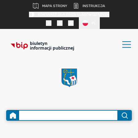
MAPA STRONY
INSTRUKCJA
KONTRAST DLA OSÓB SŁABOWIDZĄCYCH
PL
biuletyn
informacji publicznej