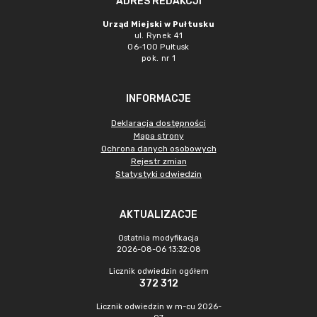
ADRES REDAKCJI
Urząd Miejski w Pułtusku
ul. Rynek 41
06-100 Pułtusk
pok. nr 1
INFORMACJE
Deklaracja dostępności
Mapa strony
Ochrona danych osobowych
Rejestr zmian
Statystyki odwiedzin
AKTUALIZACJE
Ostatnia modyfikacja
2026-08-06 13:32:08
Licznik odwiedzin ogółem
372 312
Licznik odwiedzin w m-cu 2026-