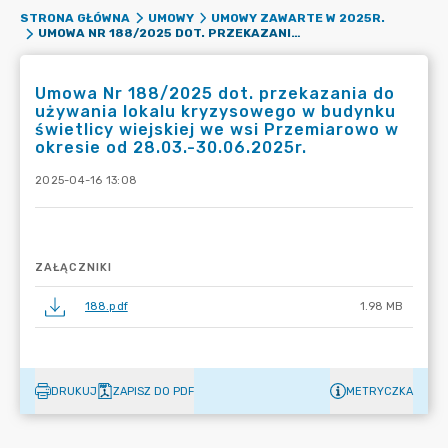
STRONA GŁÓWNA
UMOWY
UMOWY ZAWARTE W 2025R.
UMOWA NR 188/2025 DOT. PRZEKAZANIA DO UŻYWANIA LOKALU KRYZYSOWEGO W BUDYNKU ŚWIETLICY WIEJSKIEJ WE WSI PRZEMIAROWO W OKRESIE OD 28.03.-30.06.2025R.
Umowa Nr 188/2025 dot. przekazania do
używania lokalu kryzysowego w budynku
świetlicy wiejskiej we wsi Przemiarowo w
okresie od 28.03.-30.06.2025r.
2025-04-16 13:08
ZAŁĄCZNIKI
188.pdf
1.98 MB
DRUKUJ
ZAPISZ DO PDF
METRYCZKA