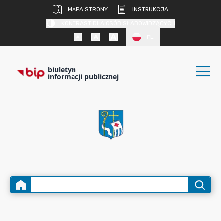
MAPA STRONY
INSTRUKCJA
KONTRAST DLA OSÓB SŁABOWIDZĄCYCH
PL
biuletyn
informacji publicznej