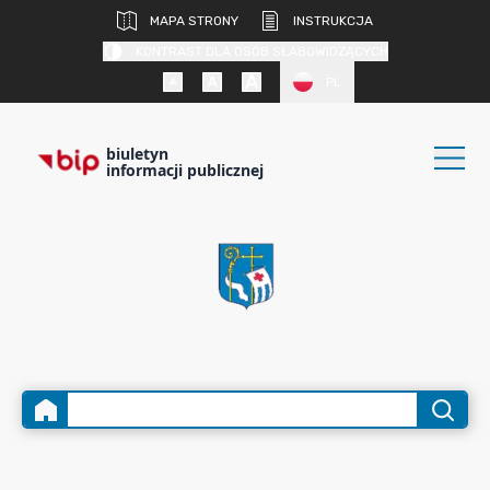
MAPA STRONY
INSTRUKCJA
KONTRAST DLA OSÓB SŁABOWIDZĄCYCH
PL
biuletyn
informacji publicznej