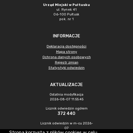
Urząd Miejski w Pułtusku
ul. Rynek 41
06-100 Pułtusk
pok. nr 1
INFORMACJE
Deklaracja dostępności
Mapa strony
Ochrona danych osobowych
Rejestr zmian
Statystyki odwiedzin
AKTUALIZACJE
Ostatnia modyfikacja
2026-08-07 11:55:45
Licznik odwiedzin ogółem
372 440
Licznik odwiedzin w m-cu 2026-
07
Strona korzysta z plików cookies w celu