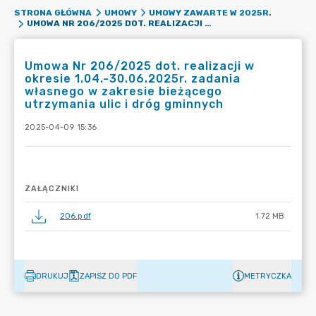
STRONA GŁÓWNA
UMOWY
UMOWY ZAWARTE W 2025R.
UMOWA NR 206/2025 DOT. REALIZACJI W OKRESIE 1.04.-30.06.2025R. ZADANIA WŁASNEGO W ZAKRESIE BIEŻĄCEGO UTRZYMANIA ULIC I DRÓG GMINNYCH
Umowa Nr 206/2025 dot. realizacji w
okresie 1.04.-30.06.2025r. zadania
własnego w zakresie bieżącego
utrzymania ulic i dróg gminnych
2025-04-09 15:36
ZAŁĄCZNIKI
206.pdf
1.72 MB
DRUKUJ
ZAPISZ DO PDF
METRYCZKA