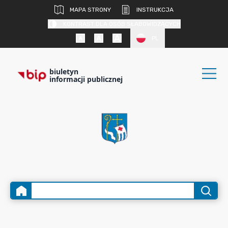
MAPA STRONY
INSTRUKCJA
KONTRAST DLA OSÓB SŁABOWIDZĄCYCH
PL
biuletyn
informacji publicznej