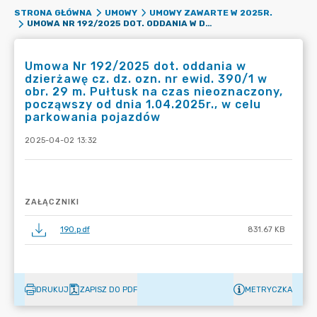
STRONA GŁÓWNA
UMOWY
UMOWY ZAWARTE W 2025R.
UMOWA NR 192/2025 DOT. ODDANIA W DZIERŻAWĘ CZ. DZ. OZN. NR EWID. 390/1 W OBR. 29 M. PUŁTUSK NA CZAS NIEOZNACZONY, POCZĄWSZY OD DNIA 1.04.2025R., W CELU PARKOWANIA POJAZDÓW
Umowa Nr 192/2025 dot. oddania w
dzierżawę cz. dz. ozn. nr ewid. 390/1 w
obr. 29 m. Pułtusk na czas nieoznaczony,
począwszy od dnia 1.04.2025r., w celu
parkowania pojazdów
2025-04-02 13:32
ZAŁĄCZNIKI
190.pdf
831.67 KB
DRUKUJ
ZAPISZ DO PDF
METRYCZKA