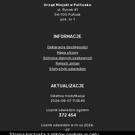
Urząd Miejski w Pułtusku
ul. Rynek 41
06-100 Pułtusk
pok. nr 1
INFORMACJE
Deklaracja dostępności
Mapa strony
Ochrona danych osobowych
Rejestr zmian
Statystyki odwiedzin
AKTUALIZACJE
Ostatnia modyfikacja
2026-08-07 11:55:45
Licznik odwiedzin ogółem
372 454
Licznik odwiedzin w m-cu 2026-
07
Strona korzysta z plików cookies w celu