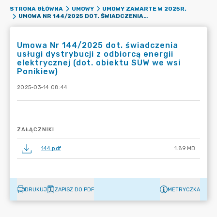
STRONA GŁÓWNA
UMOWY
UMOWY ZAWARTE W 2025R.
UMOWA NR 144/2025 DOT. ŚWIADCZENIA USŁUGI DYSTRYBUCJI Z ODBIORCĄ ENERGII ELEKTRYCZNEJ (DOT. OBIEKTU SUW WE WSI PONIKIEW)
Umowa Nr 144/2025 dot. świadczenia
usługi dystrybucji z odbiorcą energii
elektrycznej (dot. obiektu SUW we wsi
Ponikiew)
2025-03-14 08:44
ZAŁĄCZNIKI
144.pdf
1.89 MB
DRUKUJ
ZAPISZ DO PDF
METRYCZKA