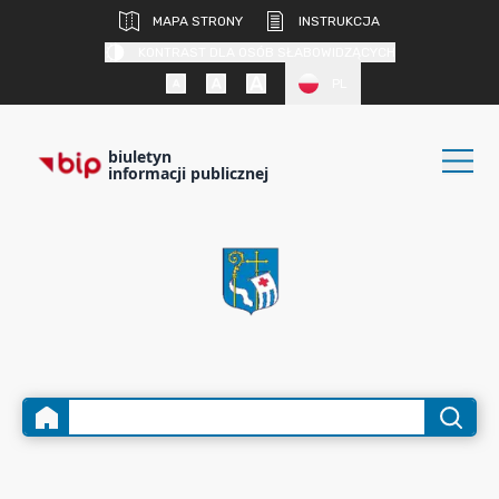
MAPA STRONY
INSTRUKCJA
KONTRAST DLA OSÓB SŁABOWIDZĄCYCH
PL
biuletyn
informacji publicznej