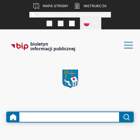
MAPA STRONY
INSTRUKCJA
KONTRAST DLA OSÓB SŁABOWIDZĄCYCH
PL
biuletyn
informacji publicznej