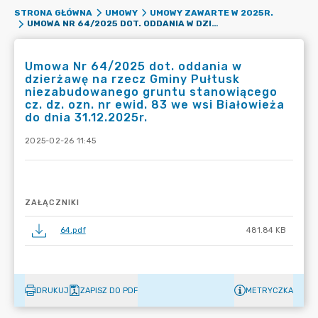
STRONA GŁÓWNA
UMOWY
UMOWY ZAWARTE W 2025R.
UMOWA NR 64/2025 DOT. ODDANIA W DZIERŻAWĘ NA RZECZ GMINY PUŁTUSK NIEZABUDOWANEGO GRUNTU STANOWIĄCEGO CZ. DZ. OZN. NR EWID. 83 WE WSI BIAŁOWIEŻA DO DNIA 31.12.2025R.
Umowa Nr 64/2025 dot. oddania w
dzierżawę na rzecz Gminy Pułtusk
niezabudowanego gruntu stanowiącego
cz. dz. ozn. nr ewid. 83 we wsi Białowieża
do dnia 31.12.2025r.
2025-02-26 11:45
ZAŁĄCZNIKI
64.pdf
481.84 KB
DRUKUJ
ZAPISZ DO PDF
METRYCZKA