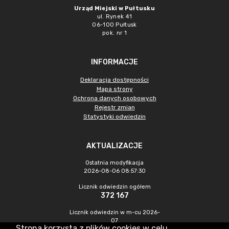
Urząd Miejski w Pułtusku
ul. Rynek 41
06-100 Pułtusk
pok. nr 1
INFORMACJE
Deklaracja dostępności
Mapa strony
Ochrona danych osobowych
Rejestr zmian
Statystyki odwiedzin
AKTUALIZACJE
Ostatnia modyfikacja
2026-08-06 08:57:30
Licznik odwiedzin ogółem
372 167
Licznik odwiedzin w m-cu 2026-
07
Strona korzysta z plików cookies w celu