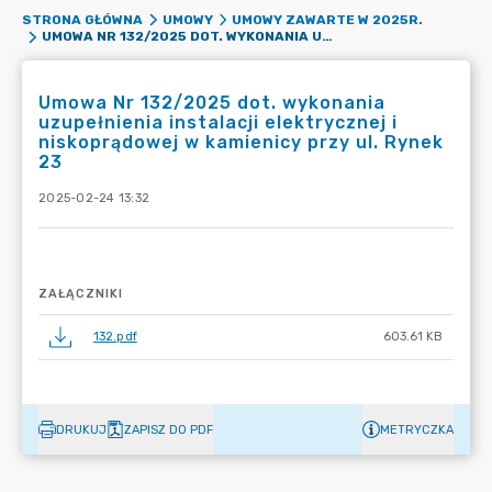
STRONA GŁÓWNA
UMOWY
UMOWY ZAWARTE W 2025R.
UMOWA NR 132/2025 DOT. WYKONANIA UZUPEŁNIENIA INSTALACJI ELEKTRYCZNEJ I NISKOPRĄDOWEJ W KAMIENICY PRZY UL. RYNEK 23
Umowa Nr 132/2025 dot. wykonania
uzupełnienia instalacji elektrycznej i
niskoprądowej w kamienicy przy ul. Rynek
23
2025-02-24 13:32
ZAŁĄCZNIKI
132.pdf
603.61 KB
DRUKUJ
ZAPISZ DO PDF
METRYCZKA