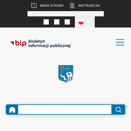
MAPA STRONY
INSTRUKCJA
KONTRAST DLA OSÓB SŁABOWIDZĄCYCH
PL
biuletyn
informacji publicznej