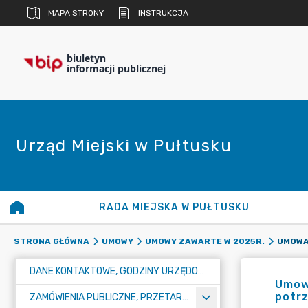
MAPA STRONY
INSTRUKCJA
biuletyn
informacji publicznej
Urząd Miejski w Pułtusku
RADA MIEJSKA W PUŁTUSKU
STRONA GŁÓWNA
UMOWY
UMOWY ZAWARTE W 2025R.
DANE KONTAKTOWE, GODZINY URZĘDOWANIA I NUMER KONTA BANKOWEGO
Umowa
potr
ZAMÓWIENIA PUBLICZNE, PRZETARGI, KONKURSY