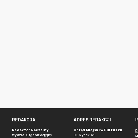
REDAKCJA
ADRES REDAKCJI
Redaktor Naczelny
Urząd Miejski w Pułtusku
D
Wydział Organizacjyjny
ul. Rynek 41
M