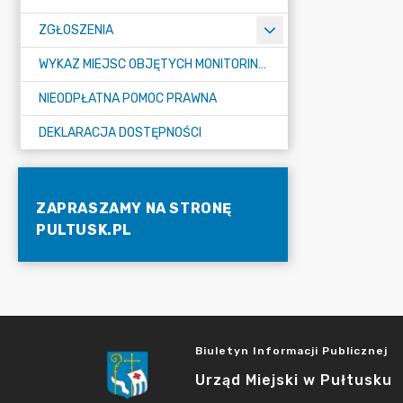
ZGŁOSZENIA
WYKAZ MIEJSC OBJĘTYCH MONITORINGIEM
NIEODPŁATNA POMOC PRAWNA
DEKLARACJA DOSTĘPNOŚCI
ZAPRASZAMY NA STRONĘ
PULTUSK.PL
Biuletyn Informacji Publicznej
Urząd Miejski w Pułtusku