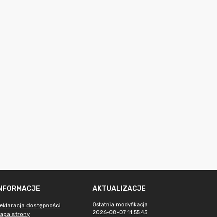
INFORMACJE
AKTUALIZACJE
Ostatnia modyfikacja
eklaracja dostępności
2026-08-07 11:55:45
apa strony