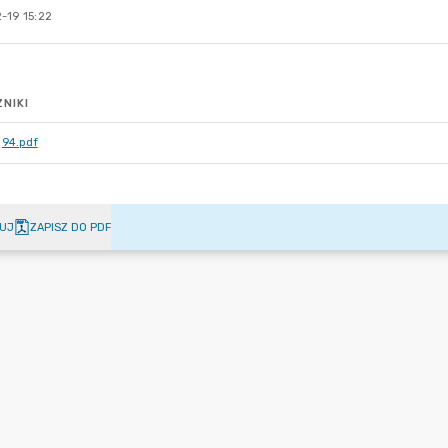
-19 15:22
NIKI
94.pdf
UJ
ZAPISZ DO PDF