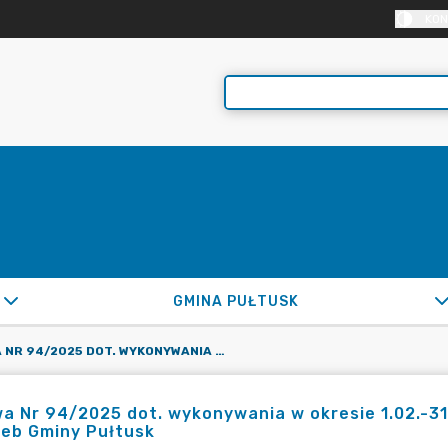
KON
GMINA PUŁTUSK
UMOWA NR 94/2025 DOT. WYKONYWANIA W OKRESIE 1.02.-31.12.2025R. WYCEN NIERUCHOMOŚCI DLA POTRZEB GMINY PUŁTUSK
 Nr 94/2025 dot. wykonywania w okresie 1.02.-31
zeb Gminy Pułtusk