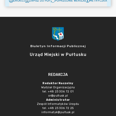
DRUKUJ
ZAPISZ DO PDF
POPRZEDNIE WERSJE
METRYCZKA
Biuletyn Informacji Publicznej
Urząd Miejski w Pułtusku
REDAKCJA
Redaktor Naczelny
Wydział Organizacjyjny
tel. +48 23 306 72 01
or@pultusk.pl
Administrator
Zespół Informatyków Urzędu
tel. +48 23 306 72 25
informatyk@pultusk.pl