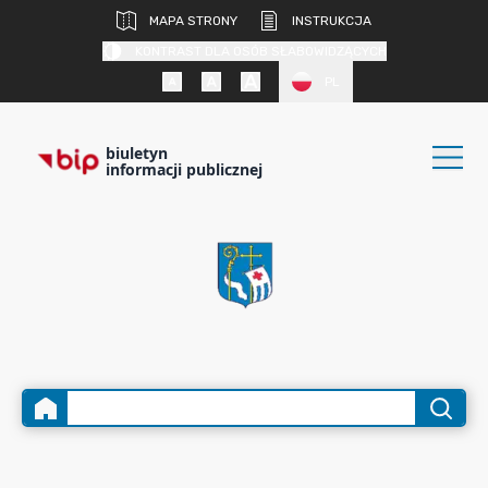
MAPA STRONY
INSTRUKCJA
KONTRAST DLA OSÓB SŁABOWIDZĄCYCH
PL
biuletyn
informacji publicznej