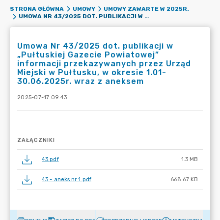
STRONA GŁÓWNA
UMOWY
UMOWY ZAWARTE W 2025R.
UMOWA NR 43/2025 DOT. PUBLIKACJI W „PUŁTUSKIEJ GAZECIE POWIATOWEJ” INFORMACJI PRZEKAZYWANYCH PRZEZ URZĄD MIEJSKI W PUŁTUSKU, W OKRESIE 1.01-30.06.2025R. WRAZ Z ANEKSEM
Umowa Nr 43/2025 dot. publikacji w
„Pułtuskiej Gazecie Powiatowej”
informacji przekazywanych przez Urząd
Miejski w Pułtusku, w okresie 1.01-
30.06.2025r. wraz z aneksem
2025-07-17 09:43
ZAŁĄCZNIKI
43.pdf
1.3 MB
43 - aneks nr 1.pdf
668.67 KB