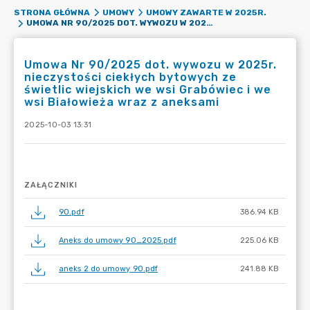
STRONA GŁÓWNA
UMOWY
UMOWY ZAWARTE W 2025R.
UMOWA NR 90/2025 DOT. WYWOZU W 2025R. NIECZYSTOŚCI CIEKŁYCH BYTOWYCH ZE ŚWIETLIC WIEJSKICH WE WSI GRABÓWIEC I WE WSI BIAŁOWIEŻA WRAZ Z ANEKSAMI
Umowa Nr 90/2025 dot. wywozu w 2025r.
nieczystości ciekłych bytowych ze
świetlic wiejskich we wsi Grabówiec i we
wsi Białowieża wraz z aneksami
2025-10-03 13:31
ZAŁĄCZNIKI
90.pdf
386.94 KB
Aneks do umowy 90_2025.pdf
225.06 KB
aneks 2 do umowy 90.pdf
241.88 KB