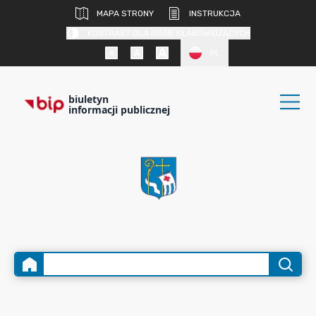
MAPA STRONY
INSTRUKCJA
KONTRAST DLA OSÓB SŁABOWIDZĄCYCH
PL
biuletyn
informacji publicznej