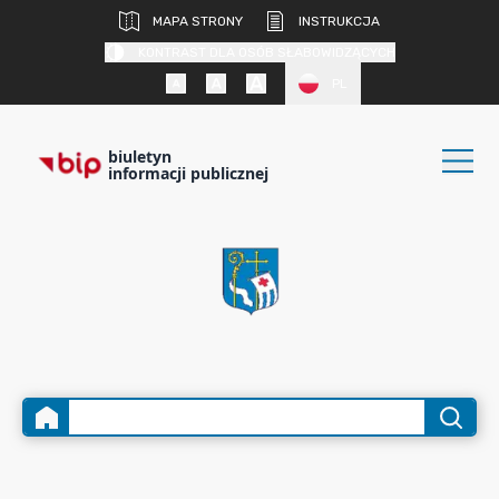
MAPA STRONY
INSTRUKCJA
KONTRAST DLA OSÓB SŁABOWIDZĄCYCH
PL
biuletyn
informacji publicznej