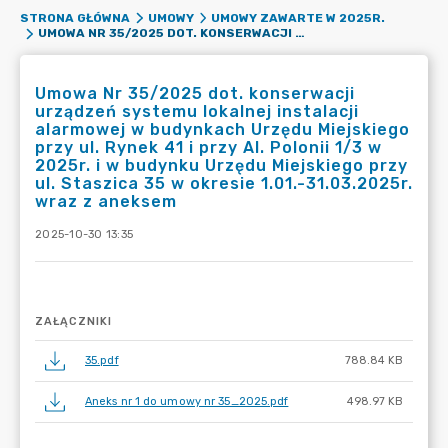
STRONA GŁÓWNA
UMOWY
UMOWY ZAWARTE W 2025R.
UMOWA NR 35/2025 DOT. KONSERWACJI URZĄDZEŃ SYSTEMU LOKALNEJ INSTALACJI ALARMOWEJ W BUDYNKACH URZĘDU MIEJSKIEGO PRZY UL. RYNEK 41 I PRZY AL. POLONII 1/3 W 2025R. I W BUDYNKU URZĘDU MIEJSKIEGO PRZY UL. STASZICA 35 W OKRESIE 1.01.-31.03.2025R. WRAZ Z ANEKSEM
Umowa Nr 35/2025 dot. konserwacji
urządzeń systemu lokalnej instalacji
alarmowej w budynkach Urzędu Miejskiego
przy ul. Rynek 41 i przy Al. Polonii 1/3 w
2025r. i w budynku Urzędu Miejskiego przy
ul. Staszica 35 w okresie 1.01.-31.03.2025r.
wraz z aneksem
2025-10-30 13:35
ZAŁĄCZNIKI
35.pdf
788.84 KB
Aneks nr 1 do umowy nr 35_2025.pdf
498.97 KB