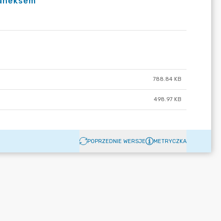
z aneksem
788.84 KB
498.97 KB
POPRZEDNIE WERSJE
METRYCZKA