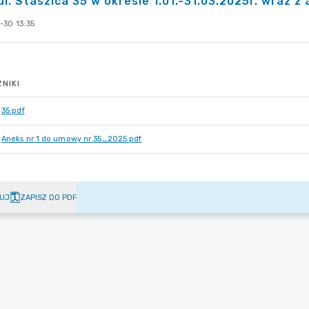
ul. Staszica 35 w okresie 1.01.-31.03.2025r. wraz 
-30 13:35
NIKI
35.pdf
Aneks nr 1 do umowy nr 35_2025.pdf
UJ
ZAPISZ DO PDF