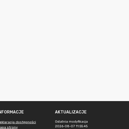
INFORMACJE
AKTUALIZACJE
Ostatnia modyfikacja
eklaracja dostępności
2026-08-07 11:55:45
apa strony