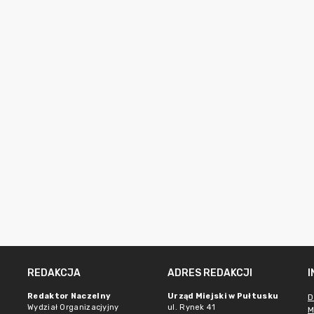
REDAKCJA
ADRES REDAKCJI
Redaktor Naczelny
Urząd Miejski w Pułtusku
D
Wydział Organizacjyjny
ul. Rynek 41
M