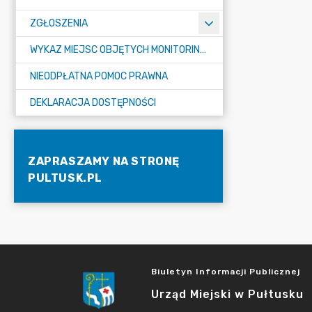
ZGŁOSZENIA
WYKAZ MIEJSC OBJĘTYCH MONITORINGIEM
NIEODPŁATNA POMOC PRAWNA
DEKLARACJA DOSTĘPNOŚCI
ZAPRASZAMY NA STRONĘ
PULTUSK.PL
Biuletyn Informacji Publicznej
Urząd Miejski w Pułtusku