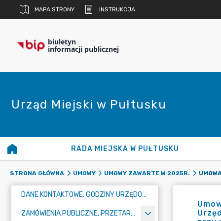
MAPA STRONY
INSTRUKCJA
biuletyn
informacji publicznej
Urząd Miejski w Pułtusku
RADA MIEJSKA W PUŁTUSKU
STRONA GŁÓWNA
UMOWY
UMOWY ZAWARTE W 2025R.
DANE KONTAKTOWE, GODZINY URZĘDOWANIA I NUMER KONTA BANKOWEGO
Umowa
Urzęd
ZAMÓWIENIA PUBLICZNE, PRZETARGI, KONKURSY