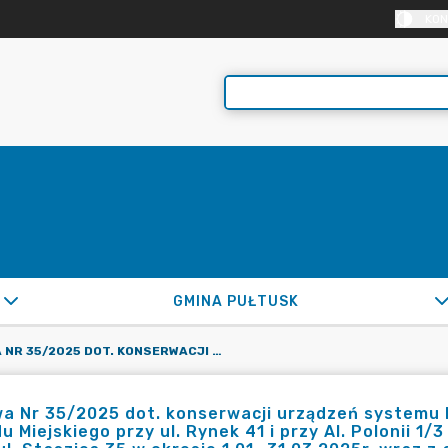
KON
GMINA PUŁTUSK
UMOWA NR 35/2025 DOT. KONSERWACJI URZĄDZEŃ SYSTEMU LOKALNEJ INSTALACJI ALARMOWEJ W BUDYNKACH URZĘDU MIEJSKIEGO PRZY UL. RYNEK 41 I PRZY AL. POLONII 1/3 W 2025R. I W BUDYNKU URZĘDU MIEJSKIEGO PRZY UL. STASZICA 35 W OKRESIE 1.01.-31.03.2025R. WRAZ Z ANEKSEM
 Nr 35/2025 dot. konserwacji urządzeń systemu l
u Miejskiego przy ul. Rynek 41 i przy Al. Polonii 1