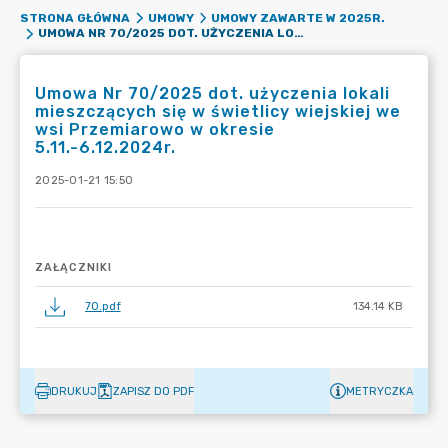
STRONA GŁÓWNA
UMOWY
UMOWY ZAWARTE W 2025R.
UMOWA NR 70/2025 DOT. UŻYCZENIA LOKALI MIESZCZĄCYCH SIĘ W ŚWIETLICY WIEJSKIEJ WE WSI PRZEMIAROWO W OKRESIE 5.11.-6.12.2024R.
Umowa Nr 70/2025 dot. użyczenia lokali
mieszczących się w świetlicy wiejskiej we
wsi Przemiarowo w okresie
5.11.-6.12.2024r.
2025-01-21 15:50
ZAŁĄCZNIKI
70.pdf
134.14 KB
DRUKUJ
ZAPISZ DO PDF
METRYCZKA