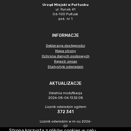
Urząd Miejski w Pułtusku
ul. Rynek 41
06-100 Pułtusk
pok. nr 1
INFORMACJE
Deklaracja dostępności
Mapa strony
Ochrona danych osobowych
Rejestr zmian
Statystyki odwiedzin
AKTUALIZACJE
Ostatnia modyfikacja
2026-08-06 13:32:08
Licznik odwiedzin ogółem
372 341
Licznik odwiedzin w m-cu 2026-
07
Strona korzysta z plików cookies w celu