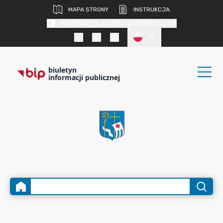
MAPA STRONY
INSTRUKCJA
KONTRAST DLA OSÓB SŁABOWIDZĄCYCH
PL
biuletyn
informacji publicznej