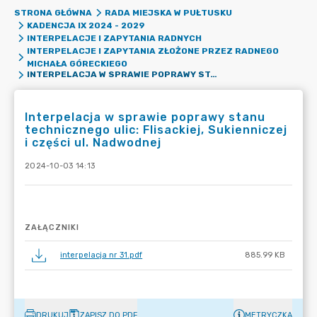
STRONA GŁÓWNA
RADA MIEJSKA W PUŁTUSKU
KADENCJA IX 2024 - 2029
INTERPELACJE I ZAPYTANIA RADNYCH
INTERPELACJE I ZAPYTANIA ZŁOŻONE PRZEZ RADNEGO
MICHAŁA GÓRECKIEGO
INTERPELACJA W SPRAWIE POPRAWY STANU TECHNICZNEGO ULIC: FLISACKIEJ, SUKIENNICZEJ I CZĘŚCI UL. NADWODNEJ
Interpelacja w sprawie poprawy stanu
technicznego ulic: Flisackiej, Sukienniczej
i części ul. Nadwodnej
2024-10-03 14:13
ZAŁĄCZNIKI
interpelacja nr 31.pdf
885.99 KB
DRUKUJ
ZAPISZ DO PDF
METRYCZKA